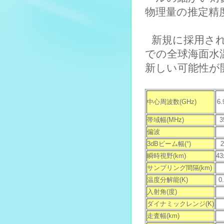
物理量の推定精
新規に採用され
での全球海面水
新しい可能性が
中心周波数(GHz)
6.
帯域幅(MHz)
3
偏波
3dBビーム幅(°)
2
瞬時視野(km)
43
サンプリング間隔(km)
温度分解能(K)
0
入射角(度)
ダイナミックレンジ(K)
走査幅(km)