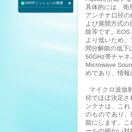
AMSRミッションの概要
具体的には、衛
アンテナ口径の縮
よび展開方式の採
除等です。EOS A
より低いため、
間分解能の低下
50GHz帯チャネル
Microwave 
めであり、情報
マイクロ波放
径でほぼ決定され
ンテナは、これ
のものであり、
能にします。こ
ールの細かい対