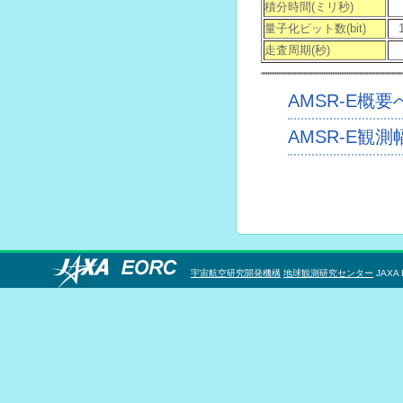
積分時間(ミリ秒)
量子化ビット数(bit)
走査周期(秒)
AMSR-E概要
AMSR-E観測
宇宙航空研究開発機構
地球観測研究センター
JAXA 