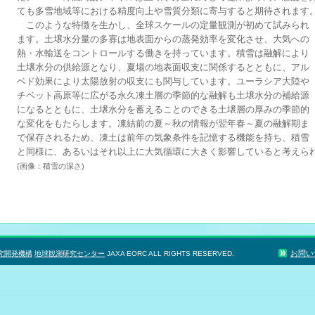
ても多雪地域等における精度向上や雪質分類に寄与すると期待されます
このような特徴を生かし、全球スケールの定量観測が初めて試みられ
ます。土壌水分量の多寡は地表面からの蒸発効率を変化させ、大気への
熱・水輸送をコントロールする働きを持っています。積雪は融解により
土壌水分の供給源となり、夏場の地表面収支に関係するとともに、アル
ベド効果により太陽放射の収支にも関与しています。ユーラシア大陸や
チベット高原等に広がる永久凍土層の季節的な融解も土壌水分の補給源
になるとともに、土壌水分を蓄えることのできる土壌層の厚みの季節的
な変化をもたらします。凍結前の夏～秋の情報が翌年春～夏の融解期ま
で保存されるため、凍土は前年の気象条件を記憶する機能を持ち、積雪
と同様に、あるいはそれ以上に大気循環に大きく影響していると考えら
(画像：積雪の深さ)
お問い
究開発機構
地球観測研究センター
JAXA EORC ALL RIGHTS RESERVED.