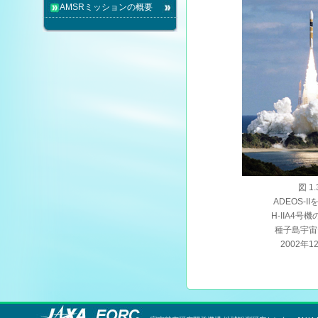
AMSRミッションの概要
図 1.
ADEOS-I
H-IIA4号
種子島宇宙
2002年1