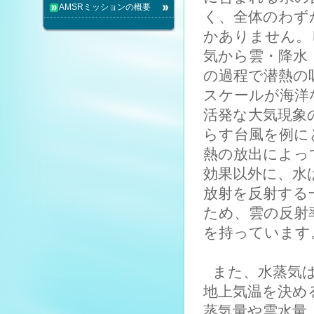
AMSRミッションの概要
く、全体のわずか
かありません。
気から雲・降水
の過程で潜熱の
スケールが海洋
活発な大気現象
らす台風を例に
熱の放出によっ
効果以外に、水
放射を反射する
ため、雲の反射
を持っています
また、水蒸気
地上気温を決め
蒸気量や雲水量