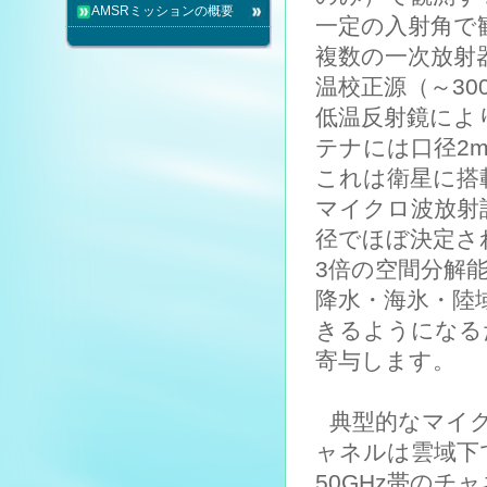
AMSRミッションの概要
一定の入射角で
複数の一次放射
温校正源（～30
低温反射鏡によ
テナには口径2
これは衛星に搭
マイクロ波放射
径でほぼ決定さ
3倍の空間分解
降水・海氷・陸
きるようになる
寄与します。
典型的なマイク
ャネルは雲域下
50GHz帯の