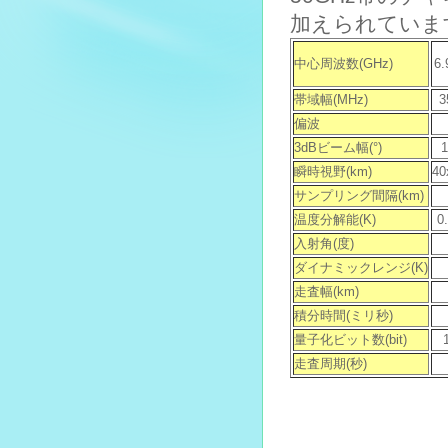
加えられていま
中心周波数(GHz)
6.
帯域幅(MHz)
3
偏波
3dBビーム幅(°)
1
瞬時視野(km)
40
サンプリング間隔(km)
温度分解能(K)
0
入射角(度)
ダイナミックレンジ(K)
走査幅(km)
積分時間(ミリ秒)
量子化ビット数(bit)
走査周期(秒)