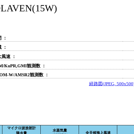
VEN(15W)
 ：
 ：
大風速 ：
M/KuPR,GMI観測数 ：
OM-W/AMSR2観測数 ：
経路図(JPEG, 500x500
マイクロ波放射計
水蒸気量
全天候海上風速
降水量