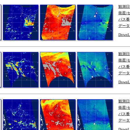
観測日
衛星/
パス番
データ
DownL
観測日
衛星/
パス番
データ
DownL
観測日
衛星/
パス番
データ
DownL