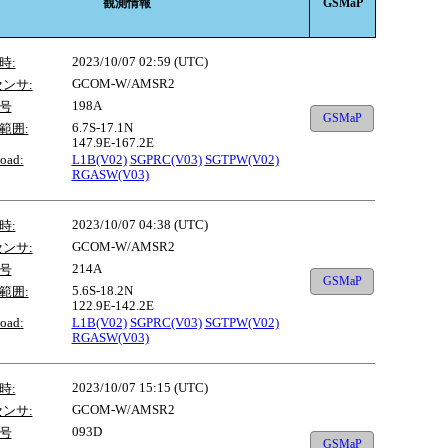
観測情報
GSMaP
2023/10/07 02:59 (UTC)
時:
GCOM-W/AMSR2
センサ:
198A
号
GSMaP
6.7S-17.1N
範囲:
147.9E-167.2E
oad:
L1B(V02)
SGPRC(V03)
SGTPW(V02)
RGASW(V03)
2023/10/07 04:38 (UTC)
時:
GCOM-W/AMSR2
センサ:
214A
号
GSMaP
5.6S-18.2N
範囲:
122.9E-142.2E
oad:
L1B(V02)
SGPRC(V03)
SGTPW(V02)
RGASW(V03)
2023/10/07 15:15 (UTC)
時:
GCOM-W/AMSR2
センサ:
093D
号
GSMaP