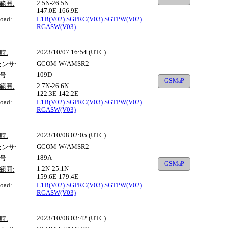
2.5N-26.5N
範囲:
147.0E-166.9E
oad:
L1B(V02)
SGPRC(V03)
SGTPW(V02)
RGASW(V03)
2023/10/07 16:54 (UTC)
時:
GCOM-W/AMSR2
センサ:
109D
号
GSMaP
2.7N-26.6N
範囲:
122.3E-142.2E
oad:
L1B(V02)
SGPRC(V03)
SGTPW(V02)
RGASW(V03)
2023/10/08 02:05 (UTC)
時:
GCOM-W/AMSR2
センサ:
189A
号
GSMaP
1.2N-25.1N
範囲:
159.6E-179.4E
oad:
L1B(V02)
SGPRC(V03)
SGTPW(V02)
RGASW(V03)
2023/10/08 03:42 (UTC)
時: