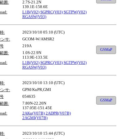
2.7S-21.2N
範囲:
139.1E-158.6E
oad:
L1B(V02)
SGPRC(V03)
SGTPW(V02)
RGASW(V03)
2023/10/10 05:10 (UTC)
時:
GCOM-W/AMSR2
センサ:
219A
号
GSMaP
1.0S-22.9N
範囲:
113.9E-133.5E
oad:
L1B(V02)
SGPRC(V03)
SGTPW(V02)
RGASW(V03)
2023/10/10 13:10 (UTC)
時:
GPM/KuPR,GMI
センサ:
054635
号
GSMaP
7.80N-22.20N
範囲:
137.05E-151.45E
oad:
2AKu(V07B)
2ADPR(V07B)
2AGMI(V07B)
2023/10/10 15:44 (UTC)
時: