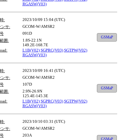
RGASW(V03)
2023/10/09 15:04 (UTC)
時:
GCOM-W/AMSR2
センサ:
091D
号
GSMaP
1.8S-22.1N
範囲:
149.2E-168.7E
oad:
L1B(V02)
SGPRC(V03)
SGTPW(V02)
RGASW(V03)
2023/10/09 16:41 (UTC)
時:
GCOM-W/AMSR2
センサ:
107D
号
GSMaP
2.9N-26.9N
範囲:
125.4E-145.3E
oad:
L1B(V02)
SGPRC(V03)
SGTPW(V02)
RGASW(V03)
2023/10/10 03:31 (UTC)
時:
GCOM-W/AMSR2
センサ:
203A
号
GSMaP