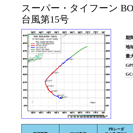
スーパー・タイフーン BOLA
台風第15号
期間
地域
最
GP
GC
PRレーダ