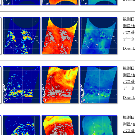
観測日
衛星/
パス番
データ
DownL
観測日
衛星/
パス番
データ
DownL
観測日
衛星/
パス番