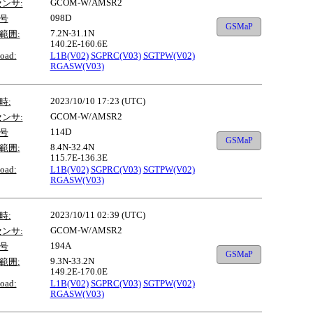
GCOM-W/AMSR2
センサ:
098D
号
GSMaP
7.2N-31.1N
範囲:
140.2E-160.6E
oad:
L1B(V02)
SGPRC(V03)
SGTPW(V02)
RGASW(V03)
2023/10/10 17:23 (UTC)
時:
GCOM-W/AMSR2
センサ:
114D
号
GSMaP
8.4N-32.4N
範囲:
115.7E-136.3E
oad:
L1B(V02)
SGPRC(V03)
SGTPW(V02)
RGASW(V03)
2023/10/11 02:39 (UTC)
時:
GCOM-W/AMSR2
センサ:
194A
号
GSMaP
9.3N-33.2N
範囲:
149.2E-170.0E
oad:
L1B(V02)
SGPRC(V03)
SGTPW(V02)
RGASW(V03)