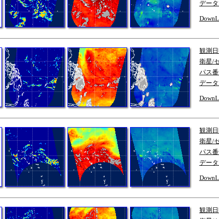
データ
DownL
観測日
衛星/
パス番
データ
DownL
観測日
衛星/
パス番
データ
DownL
観測日