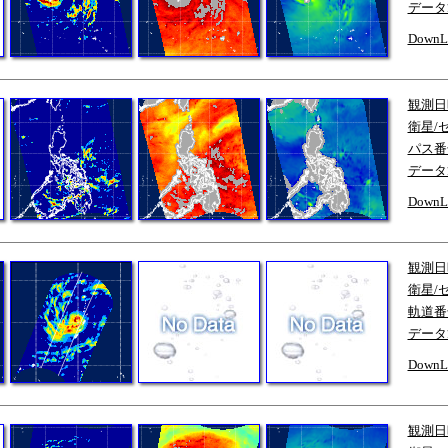
データ
DownL
観測日
衛星/
パス番
データ
DownL
観測日
衛星/
軌道番
データ
DownL
観測日