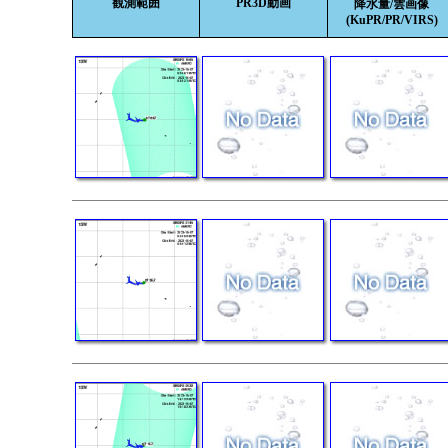
観測範囲
PR3D動画
降水量/雲画像
(KuPR/PR/VIRS)