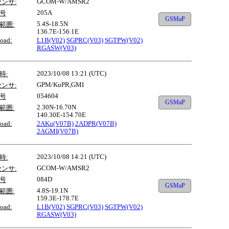
GCOM-W/AMSR2
センサ:
205A
号
GSMaP
5.4S-18.5N
範囲:
136.7E-156.1E
oad:
L1B(V02)
SGPRC(V03)
SGTPW(V02)
RGASW(V03)
2023/10/08 13:21 (UTC)
時:
GPM/KuPR,GMI
センサ:
054604
号
GSMaP
2.30N-16.70N
範囲:
140.30E-154.70E
oad:
2AKu(V07B)
2ADPR(V07B)
2AGMI(V07B)
2023/10/08 14:21 (UTC)
時:
GCOM-W/AMSR2
センサ:
084D
号
GSMaP
4.8S-19.1N
範囲:
159.3E-178.7E
oad:
L1B(V02)
SGPRC(V03)
SGTPW(V02)
RGASW(V03)