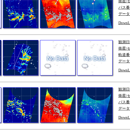
衛星/
パス番
データ
DownL
観測日
衛星/
軌道番
データ
DownL
観測日
衛星/
パス番
データ
DownL