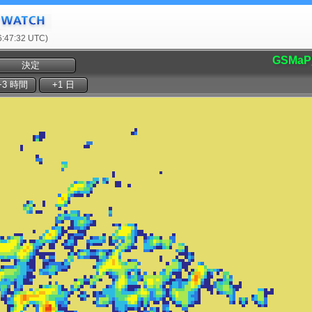
47:32 UTC)
GSMaP