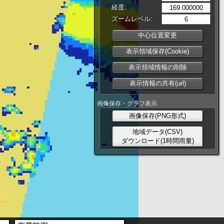
経度:
ズームレベル:
中心位置変更
表示領域保存(Cookie)
表示領域情報の削除
表示情報の共有(url)
画像保存・グラフ表示
画像保存(PNG形式)
地域データ(CSV)
ダウンロード(1時間雨量)