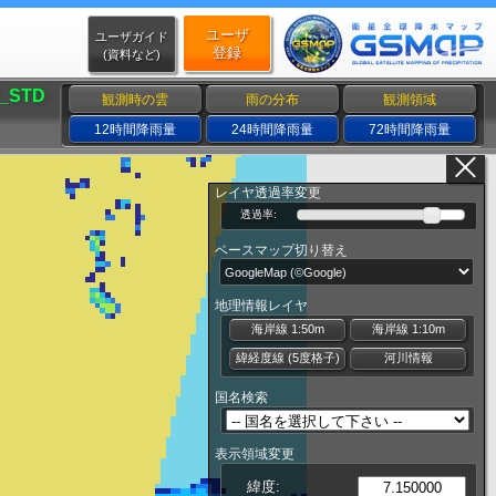
ユーザ
ユーザガイド
登録
(資料など)
_STD
観測時の雲
雨の分布
観測領域
12時間降雨量
24時間降雨量
72時間降雨量
レイヤ透過率変更
透過率:
ベースマップ切り替え
地理情報レイヤ
海岸線 1:50m
海岸線 1:10m
緯経度線 (5度格子)
河川情報
国名検索
表示領域変更
緯度: