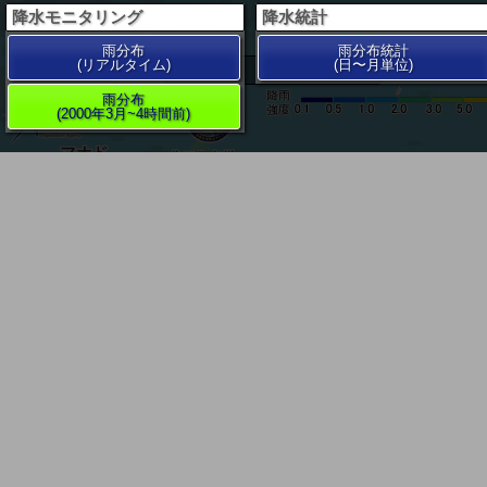
降水モニタリング
降水統計
雨分布
雨分布統計
(リアルタイム)
(日〜月単位)
200 km
雨分布
(2000年3月~4時間前)