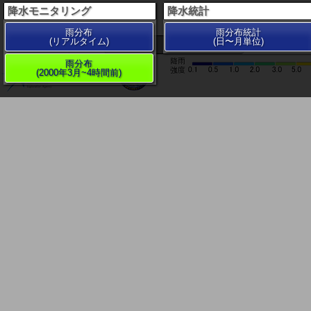
降水モニタリング
降水統計
雨分布
雨分布統計
(リアルタイム)
(日〜月単位)
200 km
雨分布
(2000年3月~4時間前)