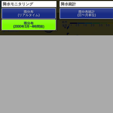
降水モニタリング
降水統計
雨分布
雨分布統計
(リアルタイム)
(日〜月単位)
200 km
雨分布
(2000年3月~4時間前)