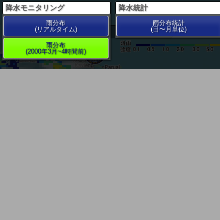
降水モニタリング
降水統計
雨分布
雨分布統計
(リアルタイム)
(日〜月単位)
200 km
雨分布
(2000年3月~4時間前)