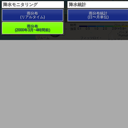
降水モニタリング
降水統計
雨分布
雨分布統計
(リアルタイム)
(日〜月単位)
200 km
雨分布
(2000年3月~4時間前)