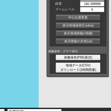
経度:
ズームレベル:
中心位置変更
表示領域保存(Cookie)
表示領域情報の削除
表示情報の共有(url)
画像保存・グラフ表示
画像保存(PNG形式)
地域データ(CSV)
ダウンロード(1時間雨量)