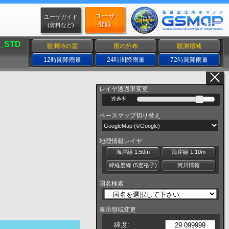
ユーザ
ユーザガイド
登録
(資料など)
_STD
観測時の雲
雨の分布
観測領域
12時間降雨量
24時間降雨量
72時間降雨量
レイヤ透過率変更
透過率:
ベースマップ切り替え
地理情報レイヤ
海岸線 1:50m
海岸線 1:10m
緯経度線 (5度格子)
河川情報
国名検索
表示領域変更
緯度: