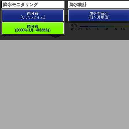
降水モニタリング
降水統計
雨分布
雨分布統計
(リアルタイム)
(日〜月単位)
200 km
雨分布
(2000年3月~4時間前)