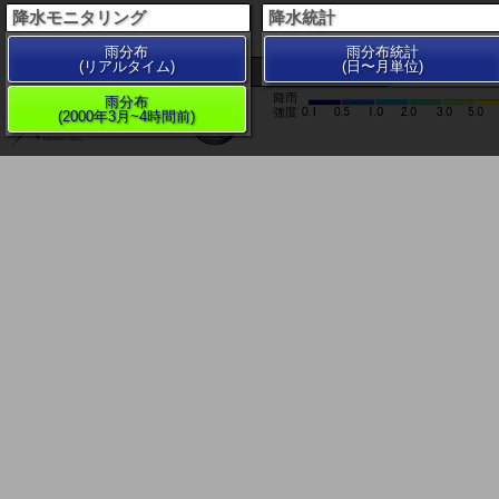
降水モニタリング
降水統計
雨分布
雨分布統計
(リアルタイム)
(日〜月単位)
200 km
雨分布
(2000年3月~4時間前)