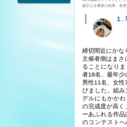
厳正なる審査の結果、各賞
１.
締切間近にかな
主催者側はまさ
ることになりま
者18名、最年少
男性11名、女
びました。組み
デルにもかかわ
の完成度が高く
ーあふれる作品
のコンテストへ