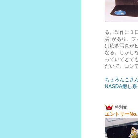
る。製作に３
労"があり、
は応募写真が
なる。しかし
っていてとて
だいて、コン
ちぇろんこさ
NASDA癒し
特別賞
エントリーNo.