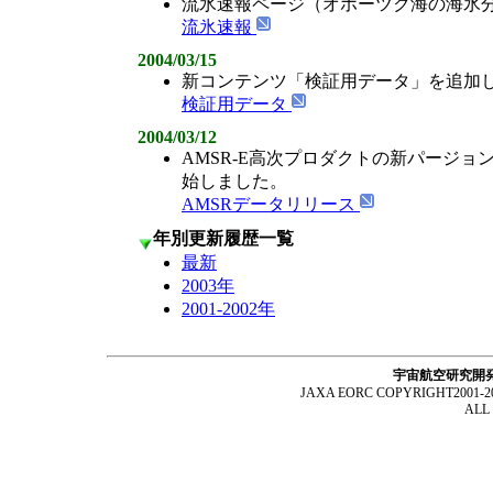
流氷速報ページ（オホーツク海の海氷
流氷速報
2004/03/15
新コンテンツ「検証用データ」を追加
検証用データ
2004/03/12
AMSR-E高次プロダクトの新パージ
始しました。
AMSRデータリリース
年別更新履歴一覧
最新
2003年
2001-2002年
宇宙航空研究開
JAXA EORC COPYRIGHT2001-2005 Ea
ALL