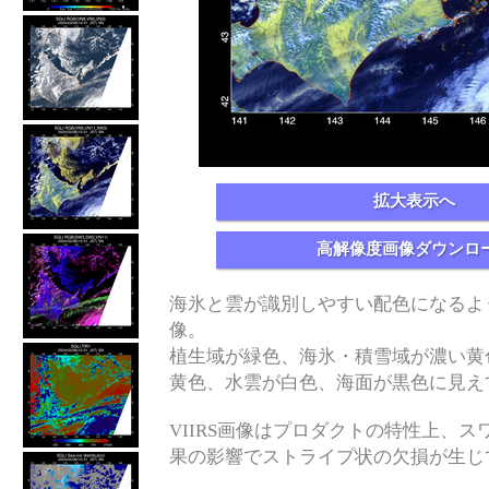
拡大表示へ
高解像度画像ダウンロ
海氷と雲が識別しやすい配色になるよ
像。
植生域が緑色、海氷・積雪域が濃い黄
黄色、水雲が白色、海面が黒色に見え
VIIRS画像はプロダクトの特性上、スワス
果の影響でストライプ状の欠損が生じ