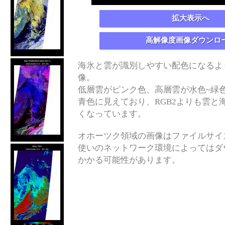
拡大表示へ
高解像度画像ダウンロ
海氷と雲が識別しやすい配色になるよ
像。
低層雲がピンク色、高層雲が水色~緑
青色に見えており、RGB2よりも雲と
くなっています。
オホーツク領域の画像はファイルサイ
使いのネットワーク環境によってはダ
かかる可能性があります。