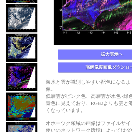
拡大表示へ
高解像度画像ダウンロ
海氷と雲が識別しやすい配色になるよ
像。
低層雲がピンク色、高層雲が水色~緑
青色に見えており、RGB2よりも雲と
くなっています。
オホーツク領域の画像はファイルサイ
使いのネットワーク環境によってはダ