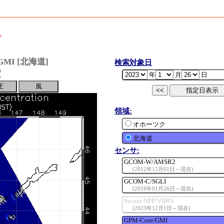
e/GMI [北海道]
検索対象日
度
年
月
日
<<
領域:
オホーツク
北海道
センサ:
GCOM-W/AMSR2
(2012年12月01日～現在)
物理量:
GCOM-C/SGLI
(2018年01月26日～現在)
海氷密接度
物理量:
Suomi-NPP/VIIRS
高解像度海氷密接度
(2023年12月1日～現在)
RGB1(
VN8,VN5,VN3
)
物理量:
海面水温
GPM-Core/GMI