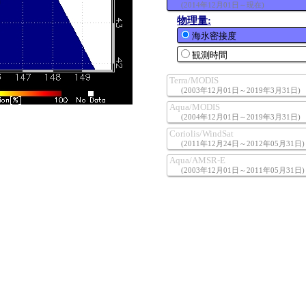
RGB2(
VN5,VN11,SW3
)
(2014年12月01日～現在)
RGB1(
M5,M4,M3
)
89GHz偏波比(PR89)
RGB3(
SW3,SW2,VN11
)
物理量:
RGB2(
M4,M7,M10
)
RGB(36V,36H,18V)
海氷密接度
熱赤外(
TIR1
)
RGB3(
M10,M9,M7
)
RGB(PR89,18V,36V)
観測時間
オホーツク海海氷分布
熱赤外(
M15
)
観測時間
Terra/MODIS
観測時間
(2003年12月01日～2019年3月31日)
物理量:
Aqua/MODIS
(2004年12月01日～2019年3月31日)
RGB(555nm,859nm,1240nm)
物理量:
Coriolis/WindSat
雲フラグ
(2011年12月24日～2012年05月31日)
RGB(555nm,859nm,1240nm)
物理量:
Aqua/AMSR-E
雲フラグ
(2003年12月01日～2011年05月31日)
海氷密接度
物理量:
海氷密接度