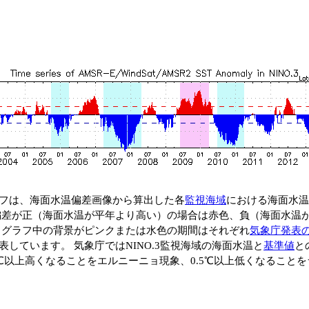
フは、海面水温偏差画像から算出した各
監視海域
における海面水温
偏差が正（海面水温が平年より高い）の場合は赤色、負（海面水温
 グラフ中の背景がピンクまたは水色の期間はそれぞれ
気象庁発表
表しています。 気象庁ではNINO.3監視海域の海面水温と
基準値
と
5℃以上高くなることをエルニーニョ現象、0.5℃以上低くなること