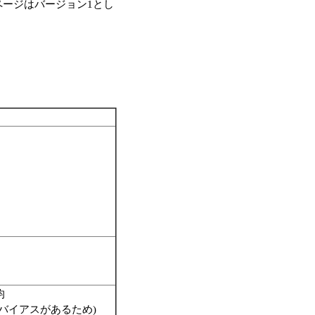
hページはバージョン1とし
均
バイアスがあるため)