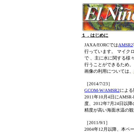
１．はじめに
JAXA/EORCでは
AMSR2
行っています。 マイク
で 、主に水に関する様
行うことができるため、
画像の利用については、
［2014/7/23］
GCOM-W/AMSR2
による
2011年10月4日にA
度、2012年7月24日
精度が高い海面水温の観
［2011/9/1］
2004年12月以降、本