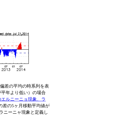
偏差の平均の時系列を表
が平年より低い）の場合
のエルニーニョ現象、ラ
の差の5ヶ月移動平均値が
をラニーニャ現象と定義し