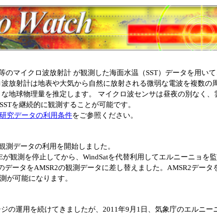
等のマイクロ波放射計 が観測した海面水温（SST）データを用い
ロ波放射計は地表や大気から自然に放射される微弱な電波を複数の
々な地球物理量を推定します。 マイクロ波センサは昼夜の別なく、
SSTを継続的に観測することが可能です。
研究データの利用条件
をご参照ください。
観測データの利用を開始しました。
MSR-Eが観測を停止してから、WindSatを代替利用してエルニーニョ
以降のデータをAMSR2の観測データに差し替えました。AMSR2デー
測が可能になります。
ページの運用を続けてきましたが、2011年9月1日、気象庁のエルニ