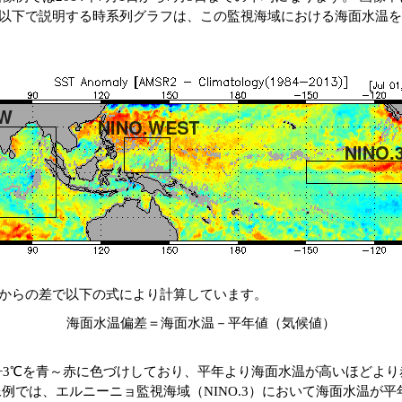
以下で説明する時系列グラフは、この監視海域における海面水温を
からの差で以下の式により計算しています。
海面水温偏差＝海面水温－平年値（気候値）
～+3℃を青～赤に色づけしており、平年より海面水温が高いほどよ
像例では、エルニーニョ監視海域（NINO.3）において海面水温が