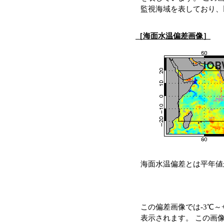
監視海域を表しており、
［海面水温偏差画像］
海面水温偏差とは平年値
この偏差画像では-3℃
表示されます。 この画