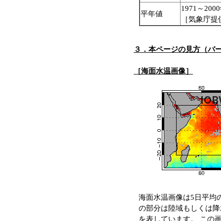
1971～20
平年値
［気象庁提
３．本ページの見方（バ
［海面水温画像］
海面水温画像は5日平均
の部分は陸域もしくは降
を表しています。 この画