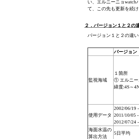
い、エルニーニョwatc
て、この先も更新を続け
２．バージョン１と２の
バージョン１と２の違い
バージョン 
１箇所
監視海域
① エルニーニ
緯度:4S～4
2002/06/19 -
使用データ
2011/10/05 -
2012/07/24
海面水温の
5日平均
算出方法