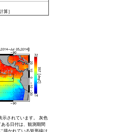
計算］
表示されています。 灰色
てある日付は、観測期間
中に描かれている矩形線は