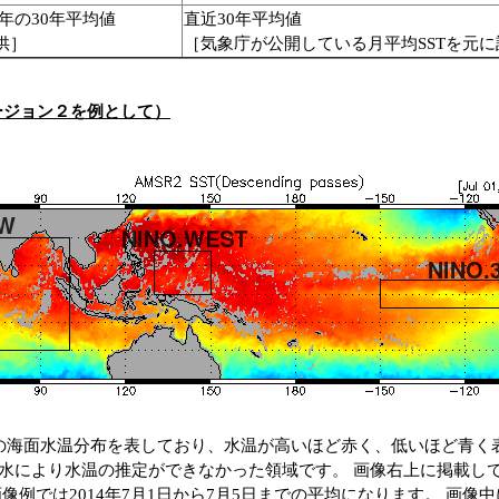
00年の30年平均値
直近30年平均値
供］
［気象庁が公開している月平均SSTを元に
ージョン２を例として）
の海面水温分布を表しており、水温が高いほど赤く、低いほど青く
水により水温の推定ができなかった領域です。 画像右上に掲載し
像例では2014年7月1日から7月5日までの平均になります。 画像