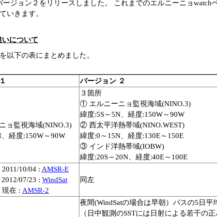
hバージョン２をリリースしました。 これまでのエルニーニョwatc
ていきます。
違いについて
を以下の表にまとめました。
１
バージョン ２
３箇所
① エルニーニョ監視海域(NINO.3)
緯度:5S～5N、経度:150W～90W
ョ監視海域(NINO.3)
② 西太平洋熱帯域(NINO.WEST)
N、経度:150W～90W
緯度:0～15N、経度:130E～150E
③ インド洋熱帯域(IOBW)
緯度:20S～20N、経度:40E～100E
 2011/10/04 :
AMSR-E
 2012/07/23 :
WindSat
同左
 - 現在 :
AMSR-2
夜間(WindSatの場合は早朝）パスの5日平
（日中観測のSSTには日射による若干の正