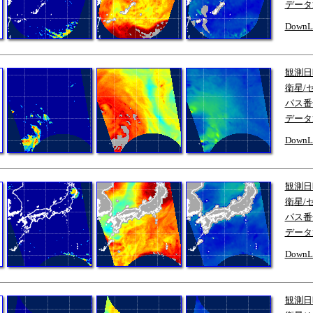
データ
DownL
観測日
衛星/
パス番
データ
DownL
観測日
衛星/
パス番
データ
DownL
観測日