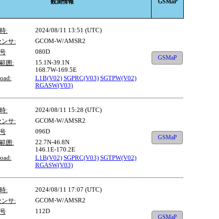
観測情報
GSMaP
2024/08/11 13:51 (UTC)
時:
GCOM-W/AMSR2
センサ:
080D
号
GSMaP
15.1N-39.1N
範囲:
168.7W-169.5E
oad:
L1B(V02)
SGPRC(V03)
SGTPW(V02)
RGASW(V03)
2024/08/11 15:28 (UTC)
時:
GCOM-W/AMSR2
センサ:
096D
号
GSMaP
22.7N-46.8N
範囲:
146.1E-170.2E
oad:
L1B(V02)
SGPRC(V03)
SGTPW(V02)
RGASW(V03)
2024/08/11 17:07 (UTC)
時:
GCOM-W/AMSR2
センサ:
112D
号
GSMaP