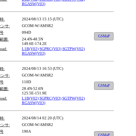
RGASW(V03)
2024/08/13 15:15 (UTC)
時:
GCOM-W/AMSR2
センサ:
094D
号
GSMaP
24.4N-48.5N
範囲:
149.6E-174.2E
oad:
L1B(V02)
SGPRC(V03)
SGTPW(V02)
RGASW(V03)
2024/08/13 16:53 (UTC)
時:
GCOM-W/AMSR2
センサ:
110D
号
GSMaP
28.4N-52.6N
範囲:
125.5E-151.9E
oad:
L1B(V02)
SGPRC(V03)
SGTPW(V02)
RGASW(V03)
2024/08/14 02:20 (UTC)
時:
GCOM-W/AMSR2
センサ:
190A
号
GSMaP