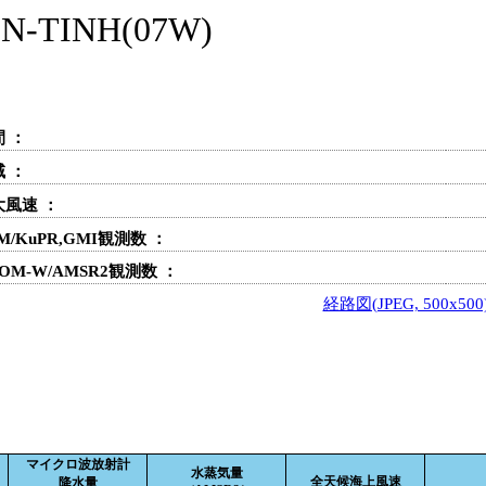
TINH(07W)
 ：
 ：
大風速 ：
M/KuPR,GMI観測数 ：
OM-W/AMSR2観測数 ：
経路図(JPEG, 500x500
マイクロ波放射計
水蒸気量
全天候海上風速
降水量