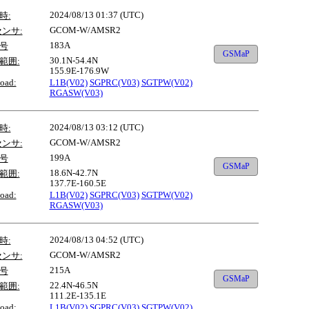
2024/08/13 01:37 (UTC)
時:
GCOM-W/AMSR2
センサ:
183A
号
GSMaP
30.1N-54.4N
範囲:
155.9E-176.9W
oad:
L1B(V02)
SGPRC(V03)
SGTPW(V02)
RGASW(V03)
2024/08/13 03:12 (UTC)
時:
GCOM-W/AMSR2
センサ:
199A
号
GSMaP
18.6N-42.7N
範囲:
137.7E-160.5E
oad:
L1B(V02)
SGPRC(V03)
SGTPW(V02)
RGASW(V03)
2024/08/13 04:52 (UTC)
時:
GCOM-W/AMSR2
センサ:
215A
号
GSMaP
22.4N-46.5N
範囲:
111.2E-135.1E
oad:
L1B(V02)
SGPRC(V03)
SGTPW(V02)