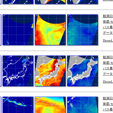
観測日
衛星/
パス番
データ
DownL
観測日
衛星/
パス番
データ
DownL
観測日
衛星/
パス番