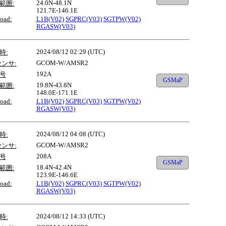
24.0N-48.1N
範囲:
121.7E-146.1E
oad:
L1B(V02)
SGPRC(V03)
SGTPW(V02)
RGASW(V03)
2024/08/12 02:29 (UTC)
時:
GCOM-W/AMSR2
センサ:
192A
号
GSMaP
19.8N-43.8N
範囲:
148.0E-171.1E
oad:
L1B(V02)
SGPRC(V03)
SGTPW(V02)
RGASW(V03)
2024/08/12 04:08 (UTC)
時:
GCOM-W/AMSR2
センサ:
208A
号
GSMaP
18.4N-42.4N
範囲:
123.9E-146.6E
oad:
L1B(V02)
SGPRC(V03)
SGTPW(V02)
RGASW(V03)
2024/08/12 14:33 (UTC)
時: