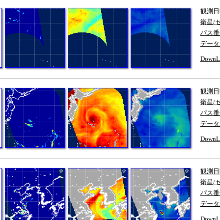
観測日
衛星/
パス番
データ
DownL
観測日
衛星/
パス番
データ
DownL
観測日
衛星/
パス番
データ
DownL