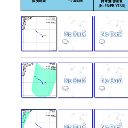
観測範囲
PR3D動画
降水量/雲画像
(KuPR/PR/VIRS)