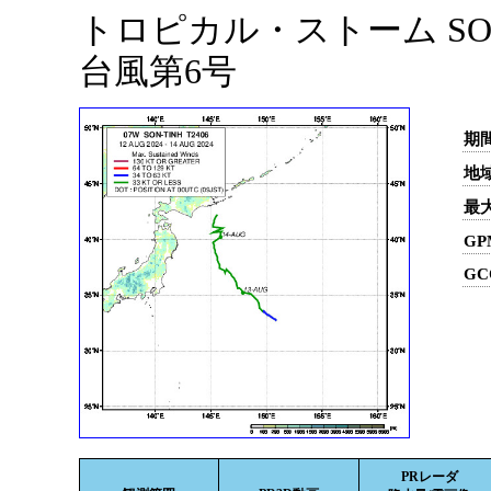
トロピカル・ストーム SON-
台風第6号
期間
地域
最
GP
GC
PRレーダ