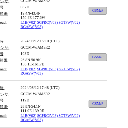
GCOM-W/AMSR2
センサ:
087D
号
GSMaP
19.4N-43.4N
範囲:
159.4E-177.6W
oad:
L1B(V02)
SGPRC(V03)
SGTPW(V02)
RGASW(V03)
2024/08/12 16:10 (UTC)
時:
GCOM-W/AMSR2
センサ:
103D
号
GSMaP
26.8N-50.9N
範囲:
136.1E-161.7E
oad:
L1B(V02)
SGPRC(V03)
SGTPW(V02)
RGASW(V03)
2024/08/12 17:48 (UTC)
時:
GCOM-W/AMSR2
センサ:
119D
号
GSMaP
29.9N-54.1N
範囲:
111.9E-139.0E
oad:
L1B(V02)
SGPRC(V03)
SGTPW(V02)
RGASW(V03)