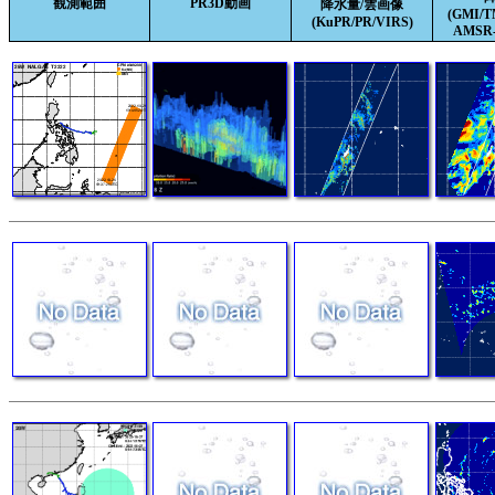
観測範囲
PR3D動画
降水量/雲画像
(GMI/
(KuPR/PR/VIRS)
AMSR-