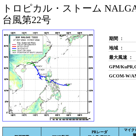
トロピカル・ストーム NALGAE
台風第22号
期間 ：
地域 ：
最大風速 ：
GPM/KuPR
GCOM-W/A
マイク
PRレーダ