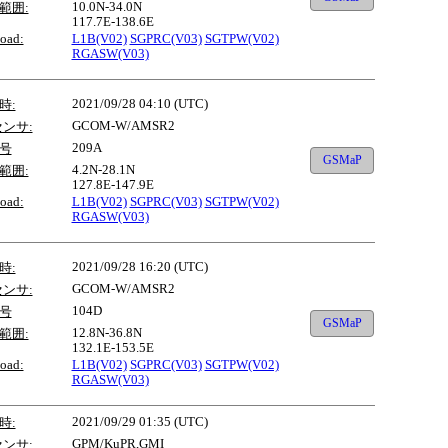
10.0N-34.0N
範囲:
117.7E-138.6E
oad:
L1B(V02)
SGPRC(V03)
SGTPW(V02)
RGASW(V03)
2021/09/28 04:10 (UTC)
時:
GCOM-W/AMSR2
センサ:
209A
号
GSMaP
4.2N-28.1N
範囲:
127.8E-147.9E
oad:
L1B(V02)
SGPRC(V03)
SGTPW(V02)
RGASW(V03)
2021/09/28 16:20 (UTC)
時:
GCOM-W/AMSR2
センサ:
104D
号
GSMaP
12.8N-36.8N
範囲:
132.1E-153.5E
oad:
L1B(V02)
SGPRC(V03)
SGTPW(V02)
RGASW(V03)
2021/09/29 01:35 (UTC)
時:
GPM/KuPR,GMI
センサ: