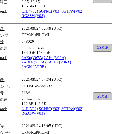
6.9N-30.8N
範囲:
135.6E-156.0E
oad:
L1B(V02)
SGPRC(V03)
SGTPW(V02)
RGASW(V03)
2021/09/24 02:49 (UTC)
時:
GPM/KuPR,GMI
センサ:
043020
号
GSMaP
9.05N-23.45N
範囲:
134.05E-148.45E
oad:
2AKu(V07A)
2AKu(V06A)
2ADPR(V07A)
2ADPR(V06A)
2AGMI(V05B)
2021/09/24 04:34 (UTC)
時:
GCOM-W/AMSR2
センサ:
213A
号
GSMaP
2.0N-26.0N
範囲:
122.3E-142.2E
oad:
L1B(V02)
SGPRC(V03)
SGTPW(V02)
RGASW(V03)
2021/09/24 16:05 (UTC)
時:
GPM/KuPR,GMI
センサ: