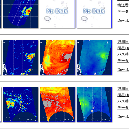
軌道番
データ
DownL
観測日
衛星/
パス番
データ
DownL
観測日
衛星/
パス番
データ
DownL