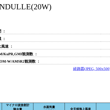
ULLE(20W)
 ：
 ：
大風速 ：
M/KuPR,GMI観測数 ：
OM-W/AMSR2観測数 ：
経路図(JPEG, 500x500
マイクロ波放射計
水蒸気量
全天候海上風速
降水量