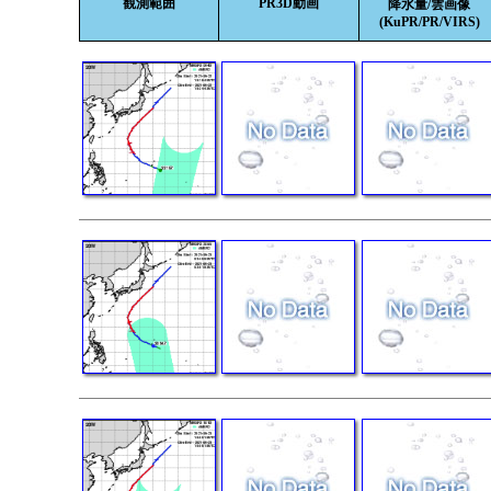
観測範囲
PR3D動画
降水量/雲画像
(KuPR/PR/VIRS)