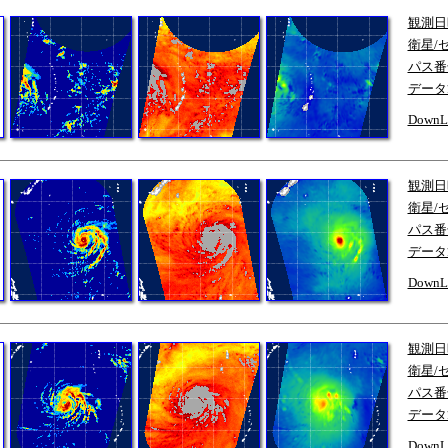
観測日
衛星/
パス番
データ
DownL
観測日
衛星/
パス番
データ
DownL
観測日
衛星/
パス番
データ
DownL