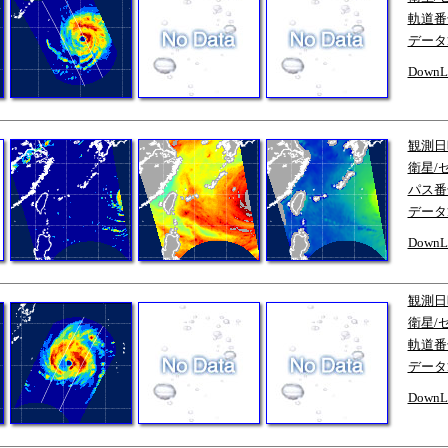
軌道番
データ
DownL
観測日
衛星/
パス番
データ
DownL
観測日
衛星/
軌道番
データ
DownL