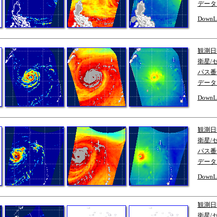
データ
DownL
観測日
衛星/
パス番
データ
DownL
観測日
衛星/
パス番
データ
DownL
観測日
衛星/