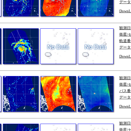
データ
DownL
観測日
衛星/
軌道番
データ
DownL
観測日
衛星/
パス番
データ
DownL
観測日
衛星/