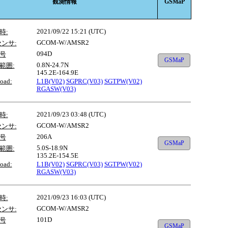
観測情報
GSMaP
2021/09/22 15:21 (UTC)
時:
GCOM-W/AMSR2
センサ:
094D
号
GSMaP
0.8N-24.7N
範囲:
145.2E-164.9E
oad:
L1B(V02)
SGPRC(V03)
SGTPW(V02)
RGASW(V03)
2021/09/23 03:48 (UTC)
時:
GCOM-W/AMSR2
センサ:
206A
号
GSMaP
5.0S-18.9N
範囲:
135.2E-154.5E
oad:
L1B(V02)
SGPRC(V03)
SGTPW(V02)
RGASW(V03)
2021/09/23 16:03 (UTC)
時:
GCOM-W/AMSR2
センサ:
101D
号
GSMaP