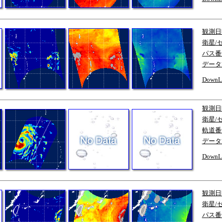
観測日
衛星/
パス番
データ
DownL
観測日
衛星/
軌道番
データ
DownL
観測日
衛星/
パス番