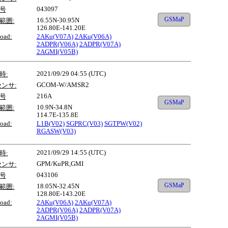
043097
号
GSMaP
16.55N-30.95N
範囲:
126.80E-141.20E
oad:
2AKu(V07A)
2AKu(V06A)
2ADPR(V06A)
2ADPR(V07A)
2AGMI(V05B)
2021/09/29 04:55 (UTC)
時:
GCOM-W/AMSR2
センサ:
216A
号
GSMaP
10.9N-34.8N
範囲:
114.7E-135.8E
oad:
L1B(V02)
SGPRC(V03)
SGTPW(V02)
RGASW(V03)
2021/09/29 14:55 (UTC)
時:
GPM/KuPR,GMI
センサ:
043106
号
GSMaP
18.05N-32.45N
範囲:
128.80E-143.20E
oad:
2AKu(V06A)
2AKu(V07A)
2ADPR(V06A)
2ADPR(V07A)
2AGMI(V05B)