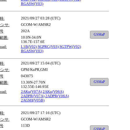
RGASW(V03)
2021/09/27 03:28 (UTC)
時:
GCOM-W/AMSR2
センサ:
202A
号
GSMaP
10.0N-34.0N
範囲:
136.7E-157.6E
oad:
L1B(V02)
SGPRC(V03)
SGTPW(V02)
RGASW(V03)
2021/09/27 15:04 (UTC)
時:
GPM/KuPR,GMI
センサ:
043075
号
GSMaP
13.30N-27.70N
範囲:
132.55E-146.95E
oad:
2AKu(V07A)
2AKu(V06A)
2ADPR(V07A)
2ADPR(V06A)
2AGMI(V05B)
2021/09/27 17:16 (UTC)
時:
GCOM-W/AMSR2
センサ:
113D
号
GSMaP