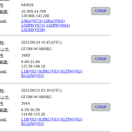
043029
号
GSMaP
10.30N-24.70N
範囲:
128.80E-143.20E
oad:
2AKu(V07A)
2AKu(V06A)
2ADPR(V07A)
2ADPR(V06A)
2AGMI(V05B)
2021/09/24 16:45 (UTC)
時:
GCOM-W/AMSR2
センサ:
108D
号
GSMaP
9.4N-33.4N
範囲:
125.3E-146.1E
oad:
L1B(V02)
SGPRC(V03)
SGTPW(V02)
RGASW(V03)
2021/09/25 03:39 (UTC)
時:
GCOM-W/AMSR2
センサ:
204A
号
GSMaP
6.3N-30.3N
範囲:
134.9E-155.2E
oad:
L1B(V02)
SGPRC(V03)
SGTPW(V02)
RGASW(V03)