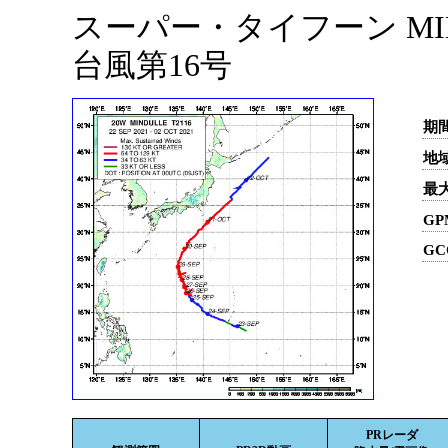
スーパー・タイフーン MIND
台風第16号
期間
地域
最
GP
GC
PRレーダ