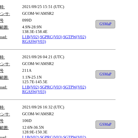
2021/09/25 15:51 (UTC)
時:
GCOM-W/AMSR2
センサ:
099D
号
GSMaP
4.9N-28.9N
範囲:
138.3E-158.4E
oad:
L1B(V02)
SGPRC(V03)
SGTPW(V02)
RGASW(V03)
2021/09/26 04:21 (UTC)
時:
GCOM-W/AMSR2
センサ:
211A
号
GSMaP
1.1N-25.1N
範囲:
125.7E-145.5E
oad:
L1B(V02)
SGPRC(V03)
SGTPW(V02)
RGASW(V03)
2021/09/26 16:32 (UTC)
時:
GCOM-W/AMSR2
センサ:
106D
号
GSMaP
12.6N-36.5N
範囲:
128.9E-150.3E
oad:
L1B(V02)
SGPRC(V03)
SGTPW(V02)