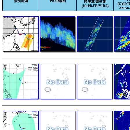
観測範囲
PR3D動画
降水量/雲画像
(GMI/
(KuPR/PR/VIRS)
AMSR-