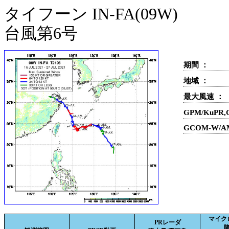
タイフーン IN-FA(09W)
台風第6号
期間 ：
地域 ：
最大風速 ：
GPM/KuPR
GCOM-W/A
マイク
PRレーダ