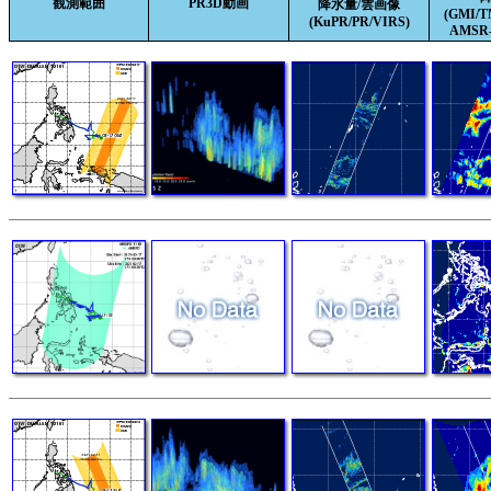
観測範囲
PR3D動画
降水量/雲画像
(GMI/
(KuPR/PR/VIRS)
AMSR-