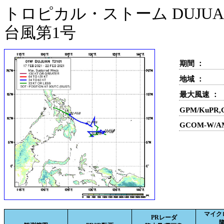
トロピカル・ストーム DUJUAN
台風第1号
期間 ：
地域 ：
最大風速 ：
GPM/KuPR
GCOM-W/A
マイク
PRレーダ