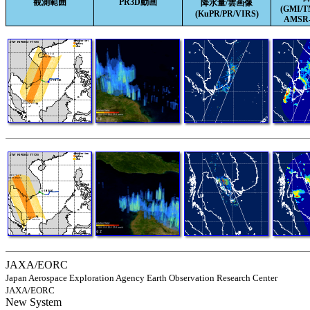
観測範囲
PR3D動画
降水量/雲画像
(GMI/
(KuPR/PR/VIRS)
AMSR-
JAXA/EORC
Japan Aerospace Exploration Agency Earth Observation Research Center
JAXA/EORC
New System