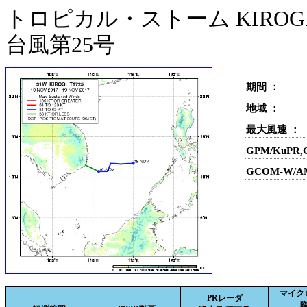
トロピカル・ストーム KIROGI(
台風第25号
期間 ：
地域 ：
最大風速 ：
GPM/KuPR
GCOM-W/A
マイク
PRレーダ