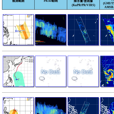
観測範囲
PR3D動画
降水量/雲画像
(GMI/
(KuPR/PR/VIRS)
AMSR-