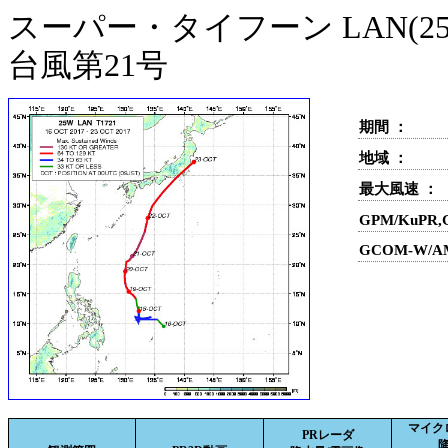
スーパー・タイフーン LAN(25
台風第21号
期間 ：
地域 ：
最大風速 ：
GPM/KuPR
GCOM-W/A
マイク
PRレーダ