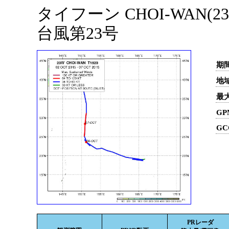
タイフーン CHOI-WAN(23
台風第23号
期間
地域
最
GP
GC
PRレーダ