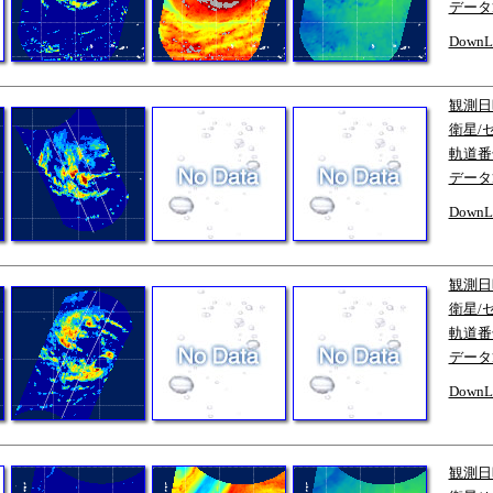
データ
DownL
観測日
衛星/
軌道番
データ
DownL
観測日
衛星/
軌道番
データ
DownL
観測日