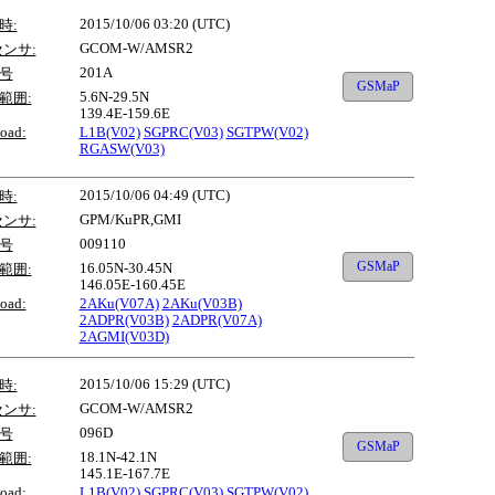
2015/10/06 03:20 (UTC)
時:
GCOM-W/AMSR2
センサ:
201A
号
GSMaP
5.6N-29.5N
範囲:
139.4E-159.6E
oad:
L1B(V02)
SGPRC(V03)
SGTPW(V02)
RGASW(V03)
2015/10/06 04:49 (UTC)
時:
GPM/KuPR,GMI
センサ:
009110
号
GSMaP
16.05N-30.45N
範囲:
146.05E-160.45E
oad:
2AKu(V07A)
2AKu(V03B)
2ADPR(V03B)
2ADPR(V07A)
2AGMI(V03D)
2015/10/06 15:29 (UTC)
時:
GCOM-W/AMSR2
センサ:
096D
号
GSMaP
18.1N-42.1N
範囲:
145.1E-167.7E
oad:
L1B(V02)
SGPRC(V03)
SGTPW(V02)