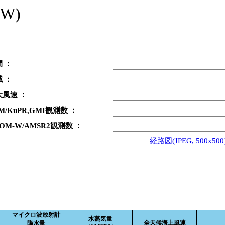
W)
 ：
 ：
大風速 ：
M/KuPR,GMI観測数 ：
OM-W/AMSR2観測数 ：
経路図(JPEG, 500x500
マイクロ波放射計
水蒸気量
全天候海上風速
降水量