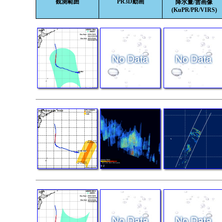
観測範囲
PR3D動画
降水量/雲画像
(KuPR/PR/VIRS)