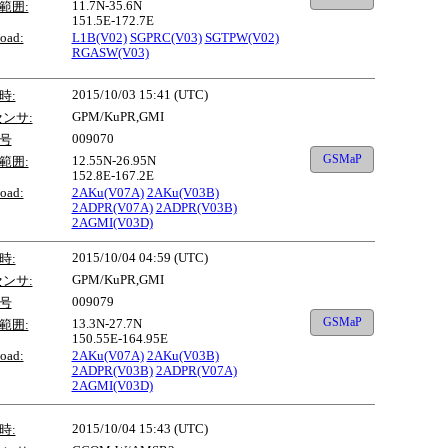
11.7N-35.6N
範囲:
151.5E-172.7E
oad:
L1B(V02)
SGPRC(V03)
SGTPW(V02)
RGASW(V03)
2015/10/03 15:41 (UTC)
時:
GPM/KuPR,GMI
センサ:
009070
号
GSMaP
12.55N-26.95N
範囲:
152.8E-167.2E
oad:
2AKu(V07A)
2AKu(V03B)
2ADPR(V07A)
2ADPR(V03B)
2AGMI(V03D)
2015/10/04 04:59 (UTC)
時:
GPM/KuPR,GMI
センサ:
009079
号
GSMaP
13.3N-27.7N
範囲:
150.55E-164.95E
oad:
2AKu(V07A)
2AKu(V03B)
2ADPR(V03B)
2ADPR(V07A)
2AGMI(V03D)
2015/10/04 15:43 (UTC)
時: