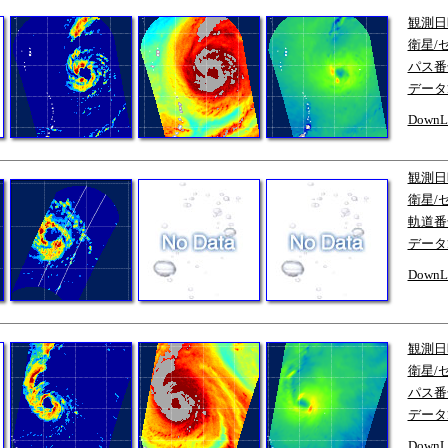
観測日
衛星/
パス番
データ
DownL
観測日
衛星/
軌道番
データ
DownL
観測日
衛星/
パス番
データ
DownL