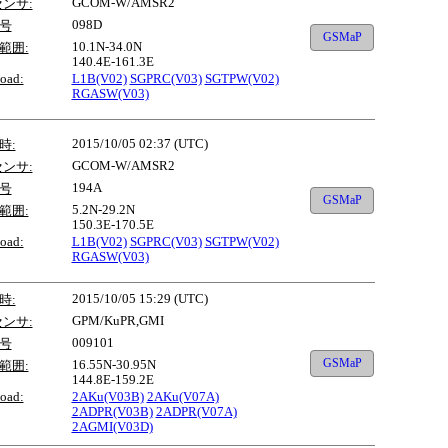
GCOM-W/AMSR2
センサ:
098D
号
GSMaP
10.1N-34.0N
範囲:
140.4E-161.3E
oad:
L1B(V02)
SGPRC(V03)
SGTPW(V02)
RGASW(V03)
2015/10/05 02:37 (UTC)
時:
GCOM-W/AMSR2
センサ:
194A
号
GSMaP
5.2N-29.2N
範囲:
150.3E-170.5E
oad:
L1B(V02)
SGPRC(V03)
SGTPW(V02)
RGASW(V03)
2015/10/05 15:29 (UTC)
時:
GPM/KuPR,GMI
センサ:
009101
号
GSMaP
16.55N-30.95N
範囲:
144.8E-159.2E
oad:
2AKu(V03B)
2AKu(V07A)
2ADPR(V03B)
2ADPR(V07A)
2AGMI(V03D)