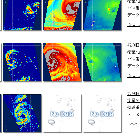
衛星/
パス番
データ
DownL
観測日
衛星/
パス番
データ
DownL
観測日
衛星/
軌道番
データ
DownL