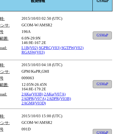
観測情報
GSMaP
2015/10/03 02:50 (UTC)
時:
GCOM-W/AMSR2
センサ:
196A
号
GSMaP
6.0N-29.9N
範囲:
146.9E-167.2E
oad:
L1B(V02)
SGPRC(V03)
SGTPW(V02)
RGASW(V03)
2015/10/03 04:18 (UTC)
時:
GPM/KuPR,GMI
センサ:
009063
号
GSMaP
12.05N-26.45N
範囲:
164.8E-179.2E
oad:
2AKu(V03B)
2AKu(V07A)
2ADPR(V07A)
2ADPR(V03B)
2AGMI(V03D)
2015/10/03 15:00 (UTC)
時:
GCOM-W/AMSR2
センサ:
091D
号
GSMaP