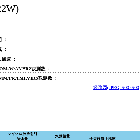
2W)
 ：
 ：
大風速 ：
OM-W/AMSR2観測数 ：
MM/PR,TMI,VIRS観測数 ：
経路図(JPEG, 500x500
マイクロ波放射計
水蒸気量
全天候海上風速
降水量