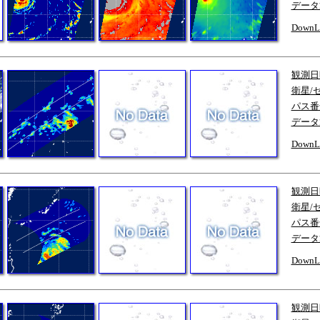
データ
DownL
観測日
衛星/
パス番
データ
DownL
観測日
衛星/
パス番
データ
DownL
観測日