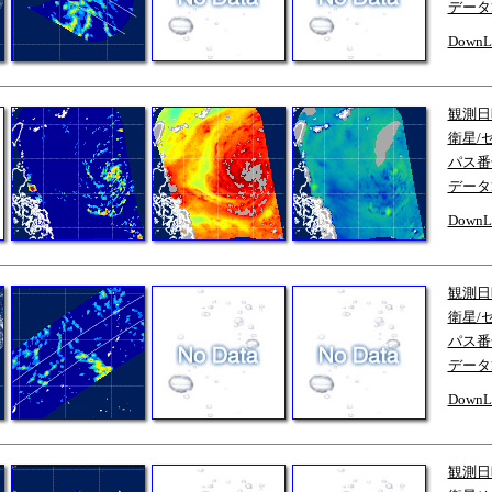
データ
DownL
観測日
衛星/
パス番
データ
DownL
観測日
衛星/
パス番
データ
DownL
観測日