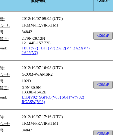
観測情報
GSMaP
2012/10/07 09:05 (UTC)
時:
TRMM/PR,VIRS,TMI
センサ:
84842
号
GSMaP
2.79N-29.12N
範囲:
121.44E-157.72E
oad:
1B01(V7)
1B11(V7)
2A12(V7)
2A23(V7)
2A25(V7)
2012/10/07 16:08 (UTC)
時:
GCOM-W/AMSR2
センサ:
102D
号
GSMaP
6.9N-30.9N
範囲:
133.8E-154.2E
oad:
L1B(V02)
SGPRC(V03)
SGTPW(V02)
RGASW(V03)
2012/10/07 17:16 (UTC)
時:
TRMM/PR,VIRS,TMI
センサ:
84847
号
GSMaP