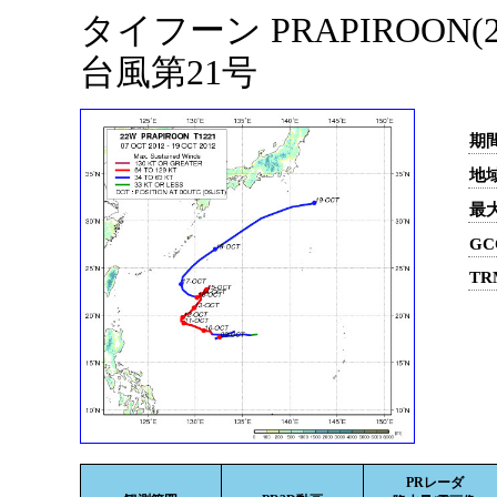
タイフーン PRAPIROON(2
台風第21号
期間
地域
最
GC
TR
PRレーダ