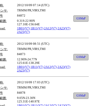
2012/10/09 07:14 (UTC)
時:
TRMM/PR,VIRS,TMI
センサ:
84872
号
GSMaP
0.31S-22.90N
範囲:
127.10E-156.64E
oad:
1B01(V7)
1B11(V7)
2A12(V7)
2A23(V7)
2A25(V7)
2012/10/09 08:51 (UTC)
時:
TRMM/PR,VIRS,TMI
センサ:
84873
号
GSMaP
12.90N-24.77N
範囲:
125.61E-138.29E
oad:
1B01(V7)
1B11(V7)
2A12(V7)
2A23(V7)
2A25(V7)
2012/10/09 17:03 (UTC)
時:
TRMM/PR,VIRS,TMI
センサ:
84878
号
GSMaP
9.05N-23.30N
範囲:
125.31E-140.97E
oad:
1B01(V7)
1B11(V7)
2A12(V7)
2A23(V7)