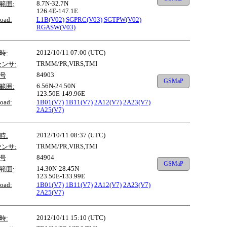
8.7N-32.7N
範囲:
126.4E-147.1E
oad:
L1B(V02)
SGPRC(V03)
SGTPW(V02)
RGASW(V03)
2012/10/11 07:00 (UTC)
時:
TRMM/PR,VIRS,TMI
センサ:
84903
号
GSMaP
6.56N-24.50N
範囲:
123.50E-149.96E
oad:
1B01(V7)
1B11(V7)
2A12(V7)
2A23(V7)
2A25(V7)
2012/10/11 08:37 (UTC)
時:
TRMM/PR,VIRS,TMI
センサ:
84904
号
GSMaP
14.30N-28.45N
範囲:
123.50E-133.99E
oad:
1B01(V7)
1B11(V7)
2A12(V7)
2A23(V7)
2A25(V7)
2012/10/11 15:10 (UTC)
時: