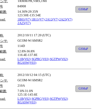
TRMM/PR,VIRS,TMI
センサ:
84908
号
GSMaP
14.30N-29.35N
範囲:
123.50E-135.54E
oad:
1B01(V7)
1B11(V7)
2A12(V7)
2A23(V7)
2A25(V7)
2012/10/11 17:20 (UTC)
時:
GCOM-W/AMSR2
センサ:
114D
号
GSMaP
12.8N-36.8N
範囲:
116.4E-137.8E
oad:
L1B(V02)
SGPRC(V03)
SGTPW(V02)
RGASW(V03)
2012/10/12 04:15 (UTC)
時:
GCOM-W/AMSR2
センサ:
210A
号
GSMaP
7.0N-31.0N
範囲:
125.1E-145.6E
oad:
L1B(V02)
SGPRC(V03)
SGTPW(V02)
RGASW(V03)