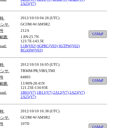
2A25(V7)
2012/10/10 04:26 (UTC)
時:
GCOM-W/AMSR2
センサ:
212A
号
GSMaP
1.8N-25.7N
範囲:
123.7E-143.5E
oad:
L1B(V02)
SGPRC(V03)
SGTPW(V02)
RGASW(V03)
2012/10/10 16:05 (UTC)
時:
TRMM/PR,VIRS,TMI
センサ:
84893
号
GSMaP
13.90N-28.41N
範囲:
121.25E-134.93E
oad:
1B01(V7)
1B11(V7)
2A12(V7)
2A23(V7)
2A25(V7)
2012/10/10 16:38 (UTC)
時:
GCOM-W/AMSR2
センサ:
107D
号
GSMaP