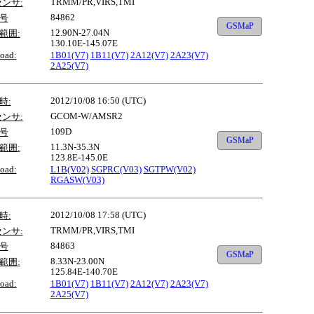
TRMM/PR,VIRS,TMI
センサ:
84862
号
GSMaP
12.90N-27.04N
範囲:
130.10E-145.07E
oad:
1B01(V7)
1B11(V7)
2A12(V7)
2A23(V7)
2A25(V7)
2012/10/08 16:50 (UTC)
時:
GCOM-W/AMSR2
センサ:
109D
号
GSMaP
11.3N-35.3N
範囲:
123.8E-145.0E
oad:
L1B(V02)
SGPRC(V03)
SGTPW(V02)
RGASW(V03)
2012/10/08 17:58 (UTC)
時:
TRMM/PR,VIRS,TMI
センサ:
84863
号
GSMaP
8.33N-23.00N
範囲:
125.84E-140.70E
oad:
1B01(V7)
1B11(V7)
2A12(V7)
2A23(V7)
2A25(V7)