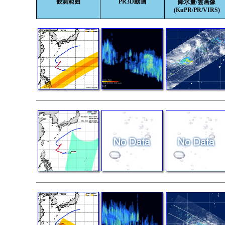
観測範囲
PR3D動画
降水量/雲画像
(KuPR/PR/VIRS)