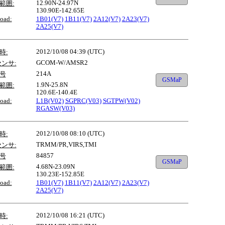
12.90N-24.97N
範囲:
130.90E-142.65E
oad:
1B01(V7)
1B11(V7)
2A12(V7)
2A23(V7)
2A25(V7)
2012/10/08 04:39 (UTC)
時:
GCOM-W/AMSR2
センサ:
214A
号
GSMaP
1.9N-25.8N
範囲:
120.6E-140.4E
oad:
L1B(V02)
SGPRC(V03)
SGTPW(V02)
RGASW(V03)
2012/10/08 08:10 (UTC)
時:
TRMM/PR,VIRS,TMI
センサ:
84857
号
GSMaP
4.68N-23.09N
範囲:
130.23E-152.85E
oad:
1B01(V7)
1B11(V7)
2A12(V7)
2A23(V7)
2A25(V7)
2012/10/08 16:21 (UTC)
時: