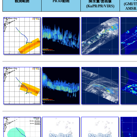
観測範囲
PR3D動画
降水量/雲画像
(GMI/
(KuPR/PR/VIRS)
AMSR-