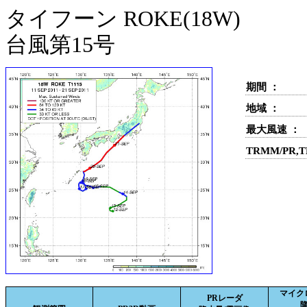
タイフーン ROKE(18W)
台風第15号
期間 ：
地域 ：
最大風速 ：
TRMM/PR,
マイク
PRレーダ