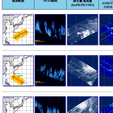
観測範囲
PR3D動画
降水量/雲画像
(GMI/
(KuPR/PR/VIRS)
AMSR-