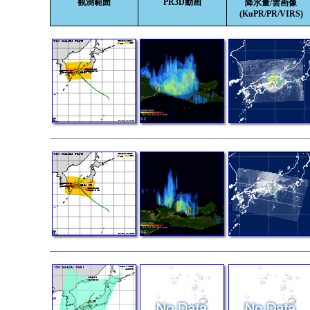
観測範囲
PR3D動画
降水量/雲画像
(KuPR/PR/VIRS)