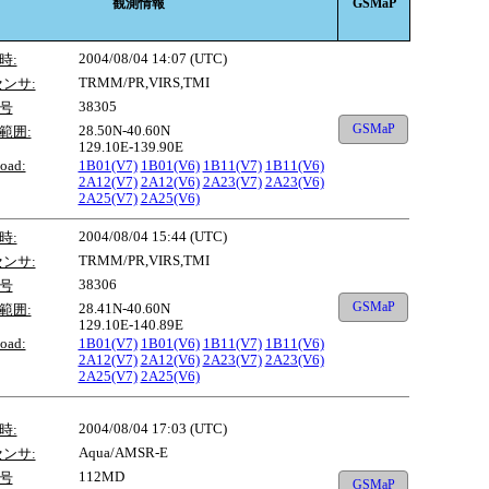
観測情報
GSMaP
2004/08/04 14:07 (UTC)
時:
TRMM/PR,VIRS,TMI
センサ:
38305
号
GSMaP
28.50N-40.60N
範囲:
129.10E-139.90E
oad:
1B01(V7)
1B01(V6)
1B11(V7)
1B11(V6)
2A12(V7)
2A12(V6)
2A23(V7)
2A23(V6)
2A25(V7)
2A25(V6)
2004/08/04 15:44 (UTC)
時:
TRMM/PR,VIRS,TMI
センサ:
38306
号
GSMaP
28.41N-40.60N
範囲:
129.10E-140.89E
oad:
1B01(V7)
1B01(V6)
1B11(V7)
1B11(V6)
2A12(V7)
2A12(V6)
2A23(V7)
2A23(V6)
2A25(V7)
2A25(V6)
2004/08/04 17:03 (UTC)
時:
Aqua/AMSR-E
センサ:
112MD
号
GSMaP