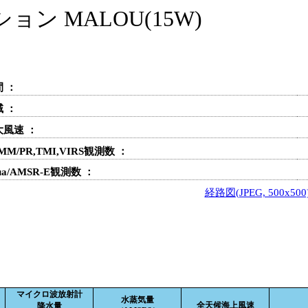
 MALOU(15W)
 ：
 ：
大風速 ：
MM/PR,TMI,VIRS観測数 ：
ua/AMSR-E観測数 ：
経路図(JPEG, 500x500
マイクロ波放射計
水蒸気量
全天候海上風速
降水量