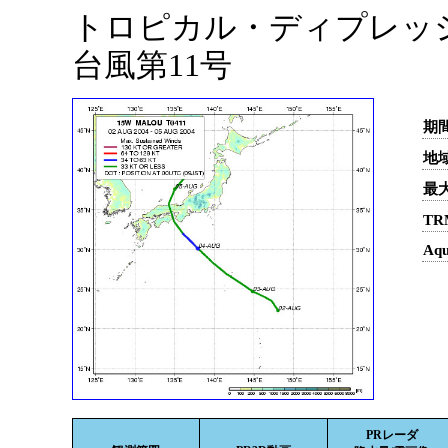
トロピカル・ディプレッション
台風第11号
期間
地域
最
TR
Aq
PRレーダ