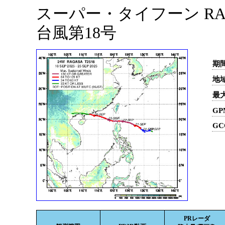
スーパー・タイフーン RAGA
台風第18号
期間
地域
最
GP
GC
PRレーダ