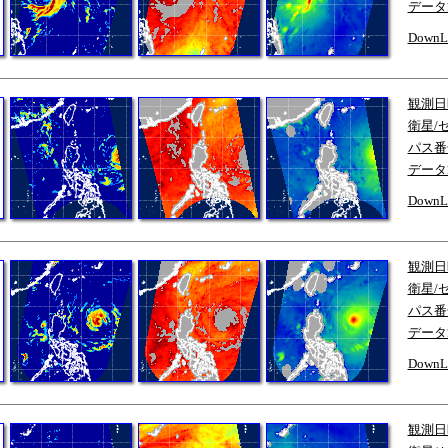
データ
DownL
観測日
衛星/
パス番
データ
DownL
観測日
衛星/
パス番
データ
DownL
観測日