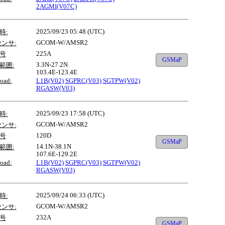
2AGMI(V07C)
2025/09/23 05:48 (UTC)
時:
GCOM-W/AMSR2
センサ:
225A
号
GSMaP
3.3N-27.2N
範囲:
103.4E-123.4E
oad:
L1B(V02)
SGPRC(V03)
SGTPW(V02)
RGASW(V03)
2025/09/23 17:58 (UTC)
時:
GCOM-W/AMSR2
センサ:
120D
号
GSMaP
14.1N-38.1N
範囲:
107.6E-129.2E
oad:
L1B(V02)
SGPRC(V03)
SGTPW(V02)
RGASW(V03)
2025/09/24 06:33 (UTC)
時:
GCOM-W/AMSR2
センサ:
232A
号
GSMaP