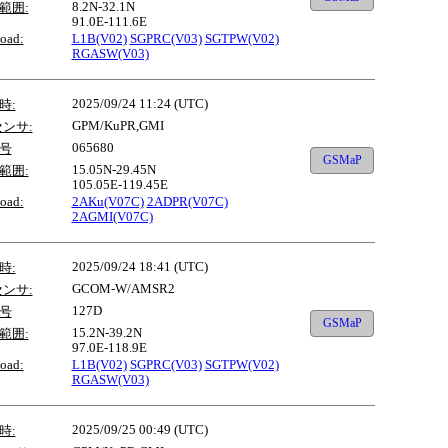
8.2N-32.1N
範囲:
91.0E-111.6E
oad:
L1B(V02)
SGPRC(V03)
SGTPW(V02)
RGASW(V03)
2025/09/24 11:24 (UTC)
時:
GPM/KuPR,GMI
センサ:
065680
号
GSMaP
15.05N-29.45N
範囲:
105.05E-119.45E
oad:
2AKu(V07C)
2ADPR(V07C)
2AGMI(V07C)
2025/09/24 18:41 (UTC)
時:
GCOM-W/AMSR2
センサ:
127D
号
GSMaP
15.2N-39.2N
範囲:
97.0E-118.9E
oad:
L1B(V02)
SGPRC(V03)
SGTPW(V02)
RGASW(V03)
2025/09/25 00:49 (UTC)
時: