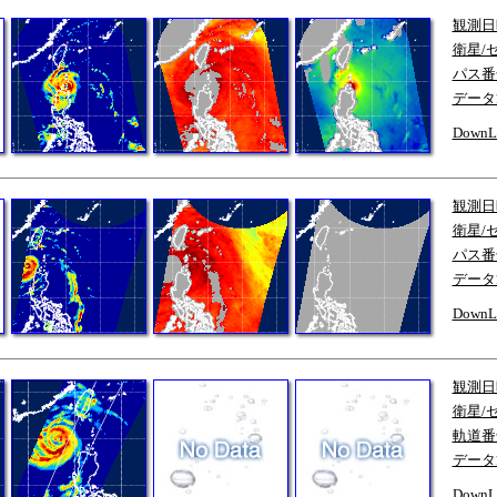
観測日
衛星/
パス番
データ
DownL
観測日
衛星/
パス番
データ
DownL
観測日
衛星/
軌道番
データ
DownL