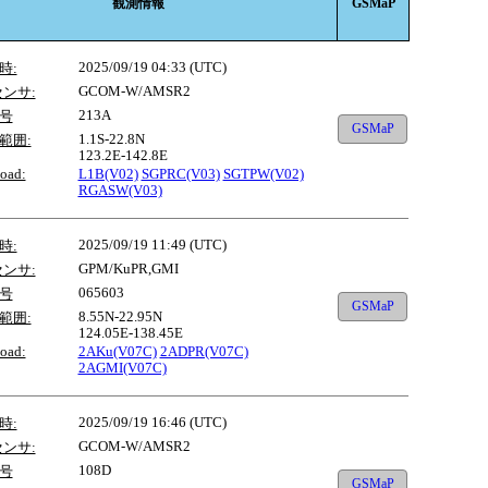
観測情報
GSMaP
2025/09/19 04:33 (UTC)
時:
GCOM-W/AMSR2
センサ:
213A
号
GSMaP
1.1S-22.8N
範囲:
123.2E-142.8E
oad:
L1B(V02)
SGPRC(V03)
SGTPW(V02)
RGASW(V03)
2025/09/19 11:49 (UTC)
時:
GPM/KuPR,GMI
センサ:
065603
号
GSMaP
8.55N-22.95N
範囲:
124.05E-138.45E
oad:
2AKu(V07C)
2ADPR(V07C)
2AGMI(V07C)
2025/09/19 16:46 (UTC)
時:
GCOM-W/AMSR2
センサ:
108D
号
GSMaP