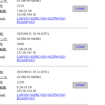
GCOM-W/AMSR2
センサ:
211A
号
GSMaP
7.6N-31.5N
範囲:
123.6E-144.1E
oad:
L1B(V02)
SGPRC(V03)
SGTPW(V02)
RGASW(V03)
2025/09/21 16:34 (UTC)
時:
GCOM-W/AMSR2
センサ:
106D
号
GSMaP
5.3N-29.2N
範囲:
127.5E-147.7E
oad:
L1B(V02)
SGPRC(V03)
SGTPW(V02)
RGASW(V03)
2025/09/21 18:12 (UTC)
時:
GCOM-W/AMSR2
センサ:
122D
号
GSMaP
9.2N-33.1N
範囲:
103.5E-124.3E
oad:
L1B(V02)
SGPRC(V03)
SGTPW(V02)
RGASW(V03)