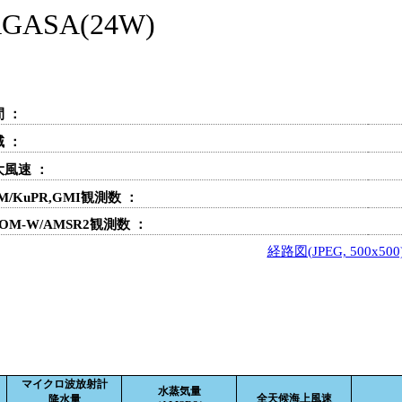
SA(24W)
 ：
 ：
大風速 ：
M/KuPR,GMI観測数 ：
OM-W/AMSR2観測数 ：
経路図(JPEG, 500x500
マイクロ波放射計
水蒸気量
全天候海上風速
降水量