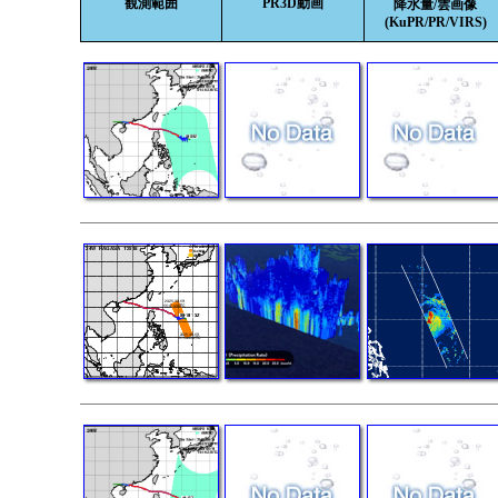
観測範囲
PR3D動画
降水量/雲画像
(KuPR/PR/VIRS)