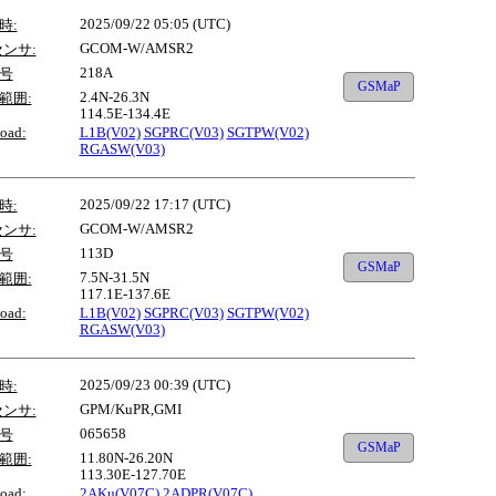
2025/09/22 05:05 (UTC)
時:
GCOM-W/AMSR2
センサ:
218A
号
GSMaP
2.4N-26.3N
範囲:
114.5E-134.4E
oad:
L1B(V02)
SGPRC(V03)
SGTPW(V02)
RGASW(V03)
2025/09/22 17:17 (UTC)
時:
GCOM-W/AMSR2
センサ:
113D
号
GSMaP
7.5N-31.5N
範囲:
117.1E-137.6E
oad:
L1B(V02)
SGPRC(V03)
SGTPW(V02)
RGASW(V03)
2025/09/23 00:39 (UTC)
時:
GPM/KuPR,GMI
センサ:
065658
号
GSMaP
11.80N-26.20N
範囲:
113.30E-127.70E
oad:
2AKu(V07C)
2ADPR(V07C)