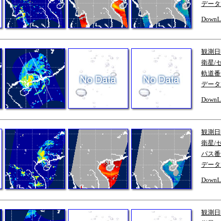
データ
DownL
観測日
衛星/
軌道番
データ
DownL
観測日
衛星/
パス番
データ
DownL
観測日