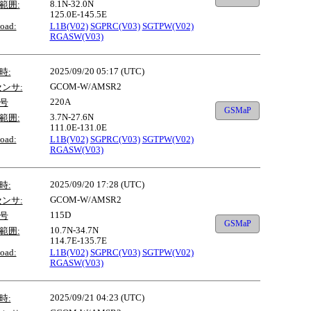
8.1N-32.0N
範囲:
125.0E-145.5E
oad:
L1B(V02)
SGPRC(V03)
SGTPW(V02)
RGASW(V03)
2025/09/20 05:17 (UTC)
時:
GCOM-W/AMSR2
センサ:
220A
号
GSMaP
3.7N-27.6N
範囲:
111.0E-131.0E
oad:
L1B(V02)
SGPRC(V03)
SGTPW(V02)
RGASW(V03)
2025/09/20 17:28 (UTC)
時:
GCOM-W/AMSR2
センサ:
115D
号
GSMaP
10.7N-34.7N
範囲:
114.7E-135.7E
oad:
L1B(V02)
SGPRC(V03)
SGTPW(V02)
RGASW(V03)
2025/09/21 04:23 (UTC)
時: