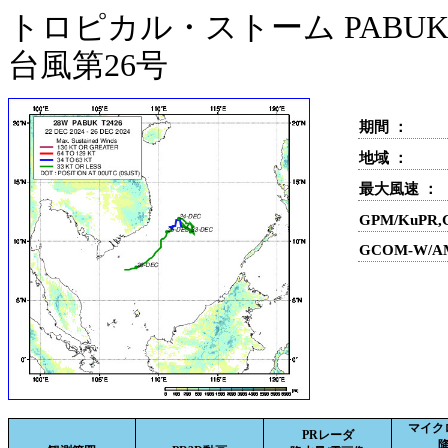
トロピカル・ストーム PABUK(
台風第26号
期間 ：
地域 ：
最大風速 ：
GPM/KuPR
GCOM-W/A
マイク
PRレーダ