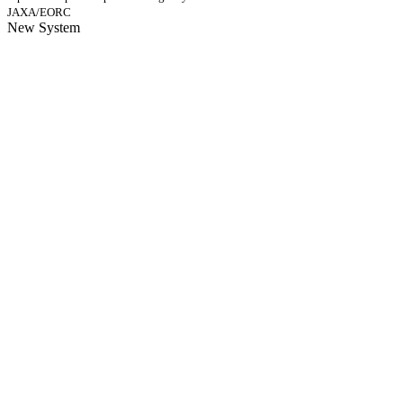
JAXA/EORC
New System