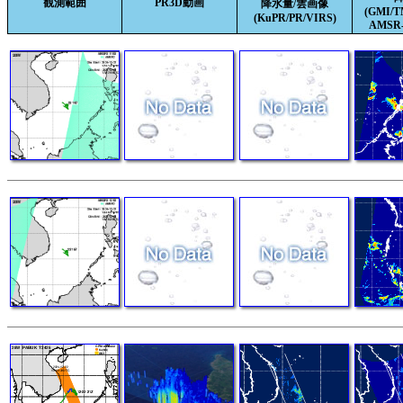
観測範囲
PR3D動画
降水量/雲画像
(GMI/
(KuPR/PR/VIRS)
AMSR-