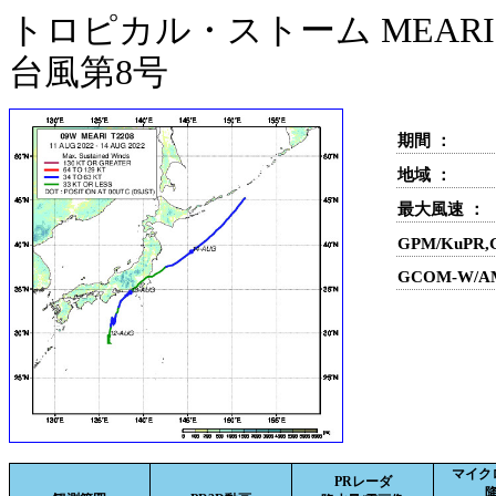
トロピカル・ストーム MEARI(
台風第8号
期間 ：
地域 ：
最大風速 ：
GPM/KuPR
GCOM-W/A
マイク
PRレーダ