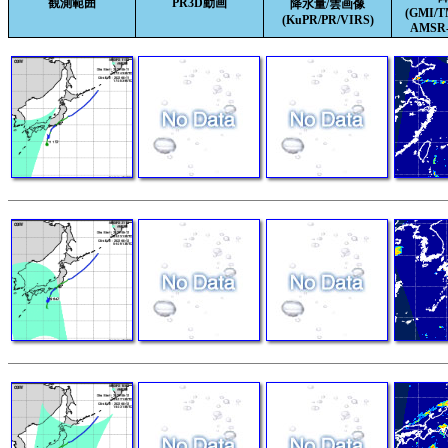
観測範囲
PR3D動画
降水量/雲画像
(GMI/
(KuPR/PR/VIRS)
AMSR-