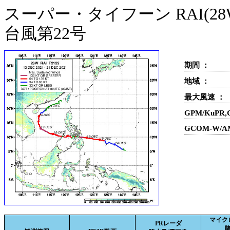
スーパー・タイフーン RAI(28
台風第22号
期間 ：
地域 ：
最大風速 ：
GPM/KuPR
GCOM-W/A
マイク
PRレーダ