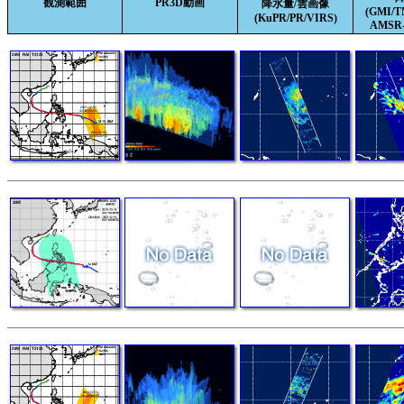
観測範囲
PR3D動画
降水量/雲画像
(GMI/
(KuPR/PR/VIRS)
AMSR-