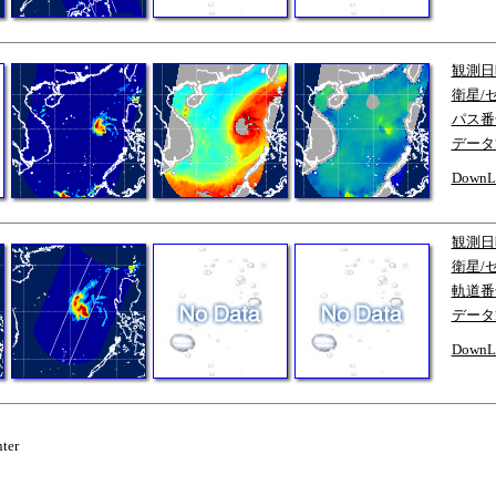
観測日
衛星/
パス番
データ
DownL
観測日
衛星/
軌道番
データ
DownL
ter