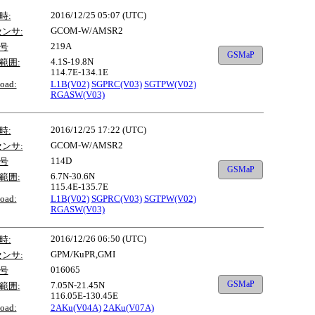
2016/12/25 05:07 (UTC)
時:
GCOM-W/AMSR2
センサ:
219A
号
GSMaP
4.1S-19.8N
範囲:
114.7E-134.1E
oad:
L1B(V02)
SGPRC(V03)
SGTPW(V02)
RGASW(V03)
2016/12/25 17:22 (UTC)
時:
GCOM-W/AMSR2
センサ:
114D
号
GSMaP
6.7N-30.6N
範囲:
115.4E-135.7E
oad:
L1B(V02)
SGPRC(V03)
SGTPW(V02)
RGASW(V03)
2016/12/26 06:50 (UTC)
時:
GPM/KuPR,GMI
センサ:
016065
号
GSMaP
7.05N-21.45N
範囲:
116.05E-130.45E
oad:
2AKu(V04A)
2AKu(V07A)