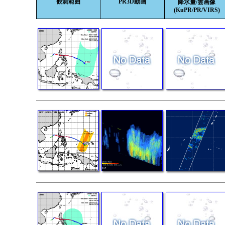
観測範囲
PR3D動画
降水量/雲画像
(KuPR/PR/VIRS)