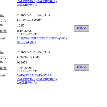
2ADPR(V04A)
2ADPR(V07A)
2AGMI(V04A)
2016/12/26 18:04 (UTC)
時:
GCOM-W/AMSR2
センサ:
121D
号
GSMaP
8.1N-32.0N
範囲:
104.8E-125.4E
oad:
L1B(V02)
SGPRC(V03)
SGTPW(V02)
RGASW(V03)
2016/12/26 20:05 (UTC)
時:
GPM/KuPR,GMI
センサ:
016074
号
GSMaP
7.8N-22.2N
範囲:
108.8E-123.2E
oad:
2AKu(V04A)
2AKu(V07A)
2ADPR(V07A)
2ADPR(V04A)
2AGMI(V04A)