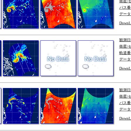
衛星/
パス番
データ
DownL
観測日
衛星/
軌道番
データ
DownL
観測日
衛星/
パス番
データ
DownL