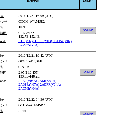
観測情報
GSMaP
2016/12/21 16:09 (UTC)
時:
GCOM-W/AMSR2
センサ:
102D
号
GSMaP
0.7N-24.6N
範囲:
132.7E-152.4E
oad:
L1B(V02)
SGPRC(V03)
SGTPW(V02)
RGASW(V03)
2016/12/21 19:42 (UTC)
時:
GPM/KuPR,GMI
センサ:
015996
号
GSMaP
2.05N-16.45N
範囲:
133.8E-148.2E
oad:
2AKu(V04A)
2AKu(V07A)
2ADPR(V07A)
2ADPR(V04A)
2AGMI(V04A)
2016/12/22 04:36 (UTC)
時:
GCOM-W/AMSR2
センサ:
214A
号
GSMaP