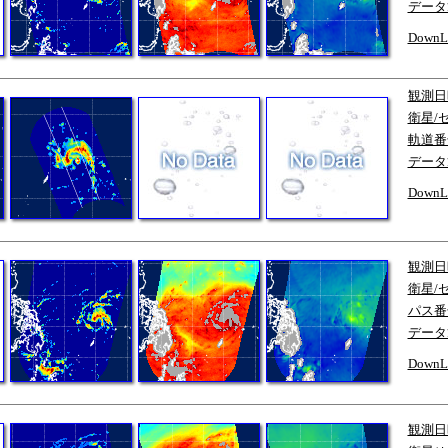
データ
DownL
観測日
衛星/
軌道番
データ
DownL
観測日
衛星/
パス番
データ
DownL
観測日