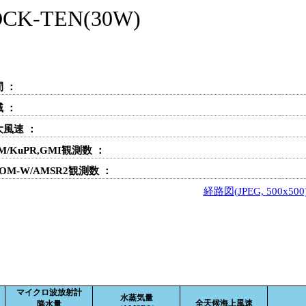
-TEN(30W)
 ：
 ：
大風速 ：
M/KuPR,GMI観測数 ：
OM-W/AMSR2観測数 ：
経路図(JPEG, 500x500
マイクロ波放射計
水蒸気量
全天候海上風速
降水量