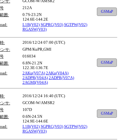
GCOM-W/AMSR2
センサ:
212A
号
GSMaP
0.7S-23.2N
範囲:
124.6E-144.2E
oad:
L1B(V02)
SGPRC(V03)
SGTPW(V02)
RGASW(V03)
2016/12/24 07:00 (UTC)
時:
GPM/KuPR,GMI
センサ:
016034
号
GSMaP
6.8N-21.2N
範囲:
122.3E-136.7E
oad:
2AKu(V07A)
2AKu(V04A)
2ADPR(V04A)
2ADPR(V07A)
2AGMI(V04A)
2016/12/24 16:40 (UTC)
時:
GCOM-W/AMSR2
センサ:
107D
号
GSMaP
0.6N-24.5N
範囲:
124.9E-144.6E
oad:
L1B(V02)
SGPRC(V03)
SGTPW(V02)
RGASW(V03)