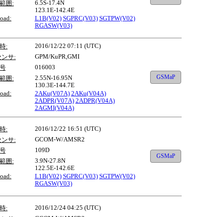
6.5S-17.4N
範囲:
123.1E-142.4E
oad:
L1B(V02)
SGPRC(V03)
SGTPW(V02)
RGASW(V03)
2016/12/22 07:11 (UTC)
時:
GPM/KuPR,GMI
センサ:
016003
号
GSMaP
2.55N-16.95N
範囲:
130.3E-144.7E
oad:
2AKu(V07A)
2AKu(V04A)
2ADPR(V07A)
2ADPR(V04A)
2AGMI(V04A)
2016/12/22 16:51 (UTC)
時:
GCOM-W/AMSR2
センサ:
109D
号
GSMaP
3.9N-27.8N
範囲:
122.5E-142.6E
oad:
L1B(V02)
SGPRC(V03)
SGTPW(V02)
RGASW(V03)
2016/12/24 04:25 (UTC)
時: