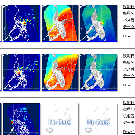
観測日
衛星/
パス番
データ
DownL
観測日
衛星/
パス番
データ
DownL
観測日
衛星/
軌道番
データ
DownL