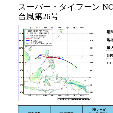
スーパー・タイフーン NOCK
台風第26号
期間
地域
最
GP
GC
PRレーダ