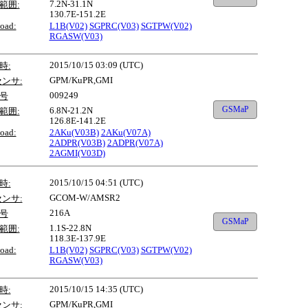
7.2N-31.1N
範囲:
130.7E-151.2E
oad:
L1B(V02)
SGPRC(V03)
SGTPW(V02)
RGASW(V03)
2015/10/15 03:09 (UTC)
時:
GPM/KuPR,GMI
センサ:
009249
号
GSMaP
6.8N-21.2N
範囲:
126.8E-141.2E
oad:
2AKu(V03B)
2AKu(V07A)
2ADPR(V03B)
2ADPR(V07A)
2AGMI(V03D)
2015/10/15 04:51 (UTC)
時:
GCOM-W/AMSR2
センサ:
216A
号
GSMaP
1.1S-22.8N
範囲:
118.3E-137.9E
oad:
L1B(V02)
SGPRC(V03)
SGTPW(V02)
RGASW(V03)
2015/10/15 14:35 (UTC)
時:
GPM/KuPR,GMI
センサ: