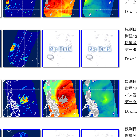
データ
DownL
観測日
衛星/
軌道番
データ
DownL
観測日
衛星/
パス番
データ
DownL
観測日
衛星/