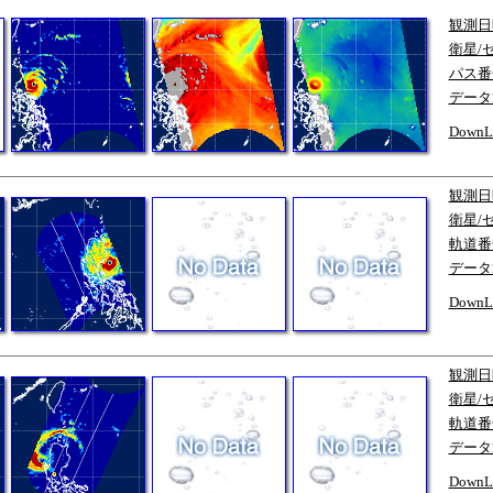
観測日
衛星/
パス番
データ
DownL
観測日
衛星/
軌道番
データ
DownL
観測日
衛星/
軌道番
データ
DownL