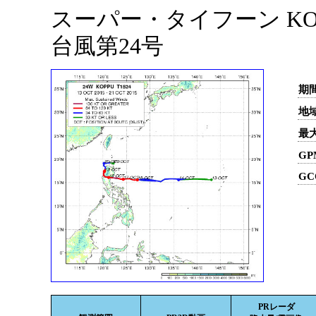
スーパー・タイフーン KOPP
台風第24号
期間
地域
最
GP
GC
PRレーダ