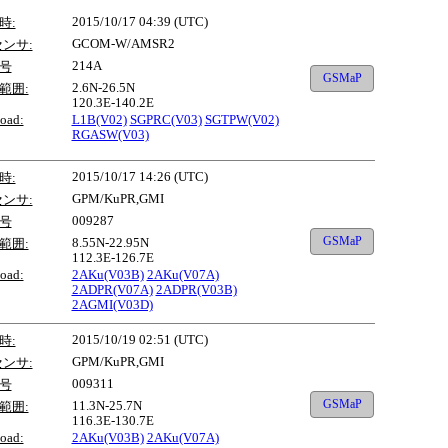
2015/10/17 04:39 (UTC)
時:
GCOM-W/AMSR2
センサ:
214A
号
GSMaP
2.6N-26.5N
範囲:
120.3E-140.2E
oad:
L1B(V02)
SGPRC(V03)
SGTPW(V02)
RGASW(V03)
2015/10/17 14:26 (UTC)
時:
GPM/KuPR,GMI
センサ:
009287
号
GSMaP
8.55N-22.95N
範囲:
112.3E-126.7E
oad:
2AKu(V03B)
2AKu(V07A)
2ADPR(V07A)
2ADPR(V03B)
2AGMI(V03D)
2015/10/19 02:51 (UTC)
時:
GPM/KuPR,GMI
センサ:
009311
号
GSMaP
11.3N-25.7N
範囲:
116.3E-130.7E
oad:
2AKu(V03B)
2AKu(V07A)