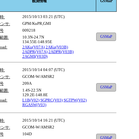
観測情報
GSMaP
2015/10/13 03:21 (UTC)
時:
GPM/KuPR,GMI
センサ:
009218
号
GSMaP
10.3N-24.7N
範囲:
134.55E-148.95E
oad:
2AKu(V07A)
2AKu(V03B)
2ADPR(V07A)
2ADPR(V03B)
2AGMI(V03D)
2015/10/14 04:07 (UTC)
時:
GCOM-W/AMSR2
センサ:
209A
号
GSMaP
1.4S-22.5N
範囲:
129.2E-148.8E
oad:
L1B(V02)
SGPRC(V03)
SGTPW(V02)
RGASW(V03)
2015/10/14 16:21 (UTC)
時:
GCOM-W/AMSR2
センサ:
104D
号
GSMaP