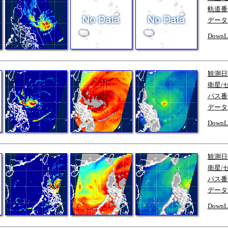
軌道番
データ
DownL
観測日
衛星/
パス番
データ
DownL
観測日
衛星/
パス番
データ
DownL