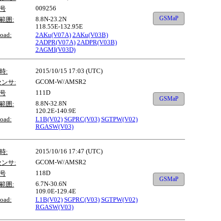
009256
号
GSMaP
8.8N-23.2N
範囲:
118.55E-132.95E
oad:
2AKu(V07A)
2AKu(V03B)
2ADPR(V07A)
2ADPR(V03B)
2AGMI(V03D)
2015/10/15 17:03 (UTC)
時:
GCOM-W/AMSR2
センサ:
111D
号
GSMaP
8.8N-32.8N
範囲:
120.2E-140.9E
oad:
L1B(V02)
SGPRC(V03)
SGTPW(V02)
RGASW(V03)
2015/10/16 17:47 (UTC)
時:
GCOM-W/AMSR2
センサ:
118D
号
GSMaP
6.7N-30.6N
範囲:
109.0E-129.4E
oad:
L1B(V02)
SGPRC(V03)
SGTPW(V02)
RGASW(V03)