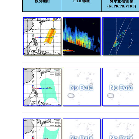
観測範囲
PR3D動画
降水量/雲画像
(KuPR/PR/VIRS)