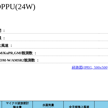
U(24W)
 ：
 ：
大風速 ：
M/KuPR,GMI観測数 ：
OM-W/AMSR2観測数 ：
経路図(JPEG, 500x500
マイクロ波放射計
水蒸気量
全天候海上風速
降水量