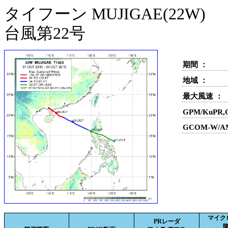
タイフーン MUJIGAE(22W)
台風第22号
期間 ：
地域 ：
最大風速 ：
GPM/KuPR
GCOM-W/A
マイク
PRレーダ