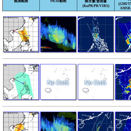
観測範囲
PR3D動画
降水量/雲画像
(GMI/
(KuPR/PR/VIRS)
AMSR-