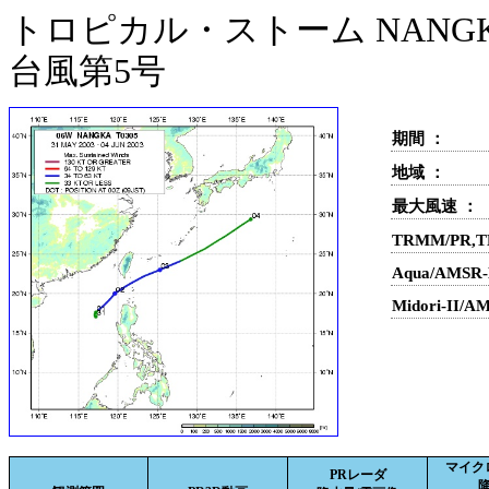
トロピカル・ストーム NANGKA
台風第5号
期間 ：
地域 ：
最大風速 ：
TRMM/PR,
Aqua/AMS
Midori-II
マイク
PRレーダ