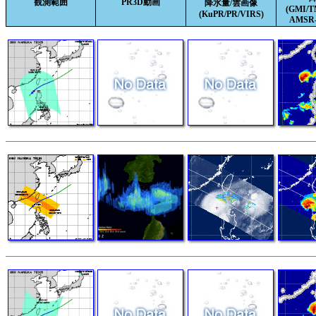
観測範囲
PR3D動画
降水量/雲画像
(GMI/
(KuPR/PR/VIRS)
AMSR-