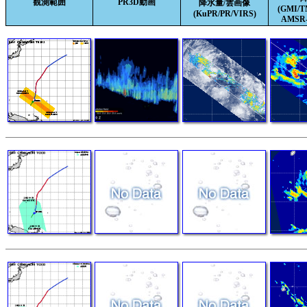
観測範囲
PR3D動画
降水量/雲画像
(GMI/
(KuPR/PR/VIRS)
AMSR-