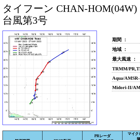
タイフーン CHAN-HOM(04W)
台風第3号
期間 ：
地域 ：
最大風速 ：
TRMM/PR,
Aqua/AMS
Midori-II
マイク
PRレーダ