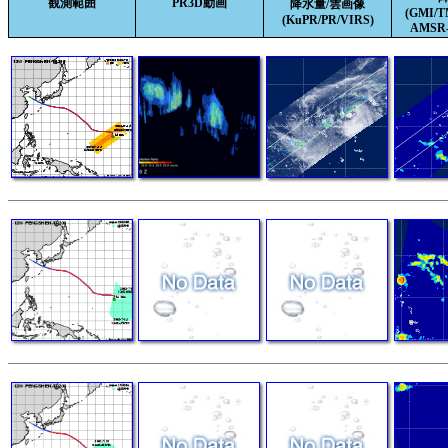
観測範囲
PR3D動画
降水量/雲画像
(GMI/
(KuPR/PR/VIRS)
AMSR-