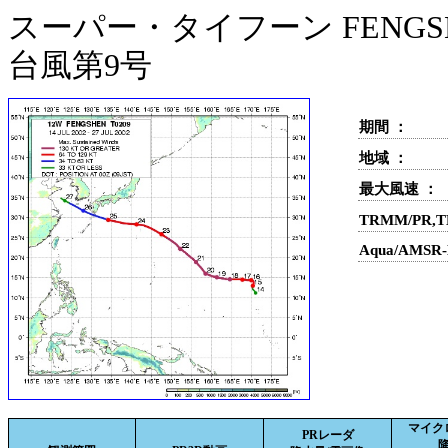
スーパー・タイフーン FENGSHE
台風第9号
期間 ：
地域 ：
最大風速 ：
TRMM/PR,
Aqua/AMS
マイク
PRレーダ