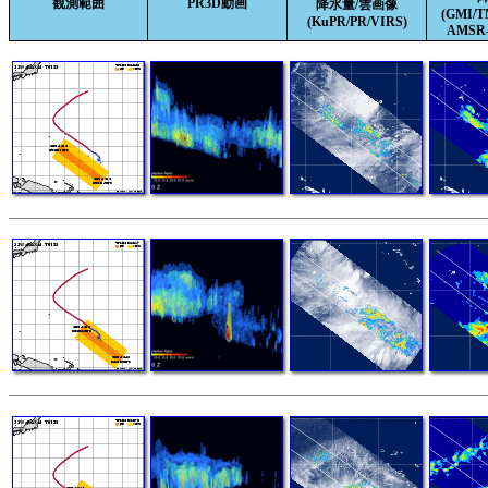
観測範囲
PR3D動画
降水量/雲画像
(GMI/
(KuPR/PR/VIRS)
AMSR-