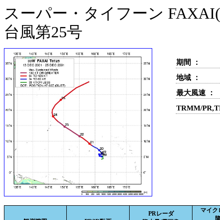
スーパー・タイフーン FAXAI(
台風第25号
期間 ：
地域 ：
最大風速 ：
TRMM/PR,
マイク
PRレーダ