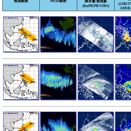
観測範囲
PR3D動画
降水量/雲画像
(GMI/
(KuPR/PR/VIRS)
AMSR-