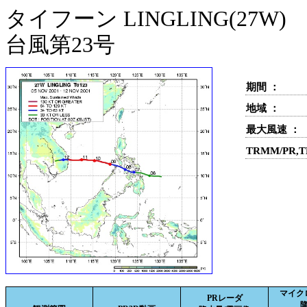
タイフーン LINGLING(27W)
台風第23号
期間 ：
地域 ：
最大風速 ：
TRMM/PR,
マイク
PRレーダ