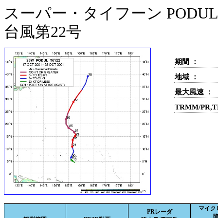
スーパー・タイフーン PODUL(
台風第22号
期間 ：
地域 ：
最大風速 ：
TRMM/PR,
マイク
PRレーダ