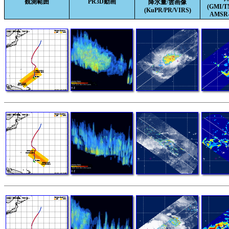
観測範囲
PR3D動画
降水量/雲画像
(GMI/
(KuPR/PR/VIRS)
AMSR-