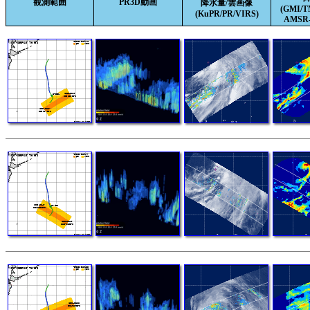
観測範囲
PR3D動画
降水量/雲画像
(GMI/
(KuPR/PR/VIRS)
AMSR-