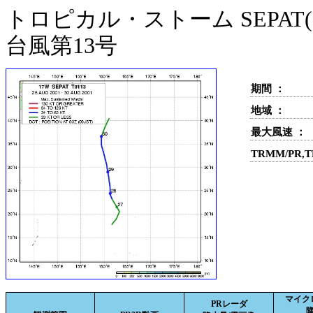
トロピカル・ストーム SEPAT(1
台風第13号
期間 ：
地域 ：
最大風速 ：
TRMM/PR,
マイク
PRレーダ