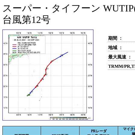
スーパー・タイフーン WUTIP(
台風第12号
期間 ：
地域 ：
最大風速 ：
TRMM/PR,
マイク
PRレーダ