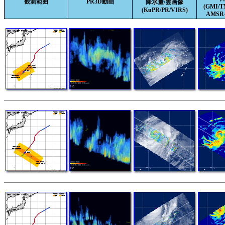
観測範囲
PR3D動画
降水量/雲画像
(GMI/
(KuPR/PR/VIRS)
AMSR-