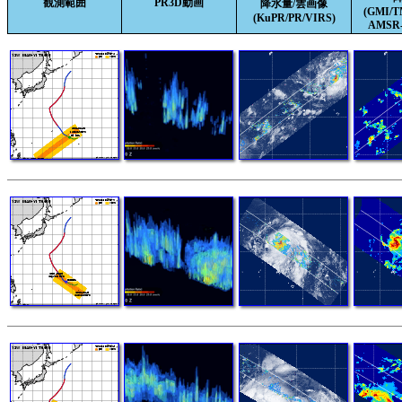
観測範囲
PR3D動画
降水量/雲画像
(GMI/
(KuPR/PR/VIRS)
AMSR-